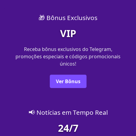
🎁 Bônus Exclusivos
VIP
Receba bônus exclusivos do Telegram,
promoções especiais e códigos promocionais
únicos!
Ver Bônus
📢 Notícias em Tempo Real
24/7