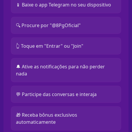
📱 Baixe o app Telegram no seu dispositivo
🔍 Procure por "@8PgOficial"
👆 Toque em "Entrar" ou "Join"
🔔 Ative as notificações para não perder
nada
💬 Participe das conversas e interaja
🎁 Receba bônus exclusivos
automaticamente