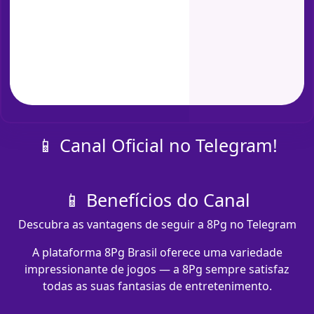
📱 Canal Oficial no Telegram!
📱 Benefícios do Canal
Descubra as vantagens de seguir a 8Pg no Telegram
A plataforma 8Pg Brasil oferece uma variedade
impressionante de jogos — a 8Pg sempre satisfaz
todas as suas fantasias de entretenimento.