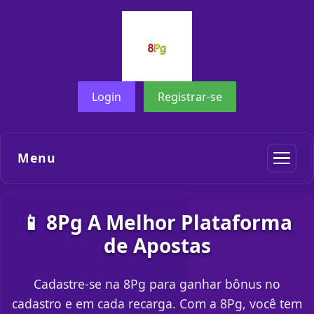
Login
Registrar-se
Menu
📱 8Pg A Melhor Plataforma
de Apostas
Cadastre-se na 8Pg para ganhar bônus no
cadastro e em cada recarga. Com a 8Pg, você tem