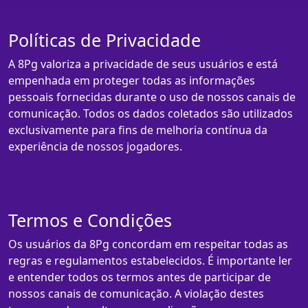
Políticas de Privacidade
A 8Pg valoriza a privacidade de seus usuários e está
empenhada em proteger todas as informações
pessoais fornecidas durante o uso de nossos canais de
comunicação. Todos os dados coletados são utilizados
exclusivamente para fins de melhoria contínua da
experiência de nossos jogadores.
Termos e Condições
Os usuários da 8Pg concordam em respeitar todas as
regras e regulamentos estabelecidos. É importante ler
e entender todos os termos antes de participar de
nossos canais de comunicação. A violação destes