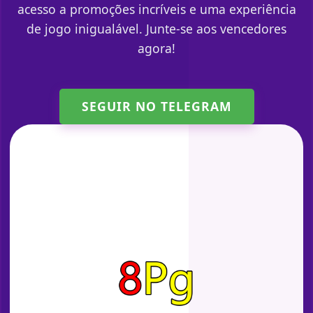
acesso a promoções incríveis e uma experiência
de jogo inigualável. Junte-se aos vencedores
agora!
SEGUIR NO TELEGRAM