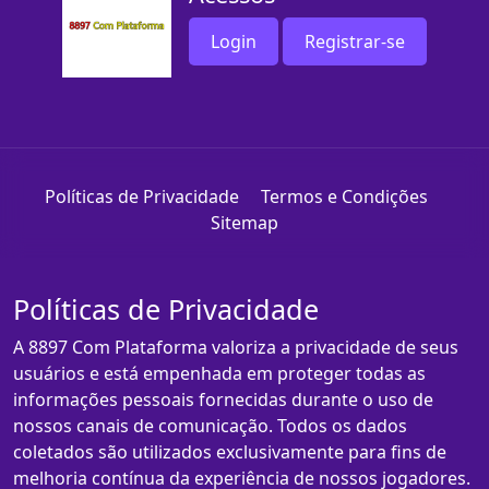
Login
Registrar-se
Políticas de Privacidade
Termos e Condições
Sitemap
Políticas de Privacidade
A 8897 Com Plataforma valoriza a privacidade de seus
usuários e está empenhada em proteger todas as
informações pessoais fornecidas durante o uso de
nossos canais de comunicação. Todos os dados
coletados são utilizados exclusivamente para fins de
melhoria contínua da experiência de nossos jogadores.