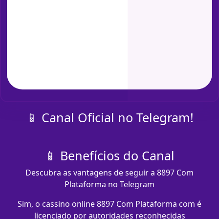
📱 Canal Oficial no Telegram!
📱 Benefícios do Canal
Descubra as vantagens de seguir a 8897 Com
Plataforma no Telegram
Sim, o cassino online 8897 Com Plataforma com​ é
licenciado por autoridades reconhecidas