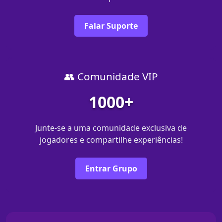
Falar Suporte
👥 Comunidade VIP
1000+
Junte-se a uma comunidade exclusiva de
jogadores e compartilhe experiências!
Entrar Grupo