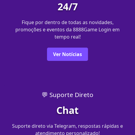
24/7
Fique por dentro de todas as novidades,
promoções e eventos da 8888Game Login em
tempo real!
Ver Notícias
💬 Suporte Direto
Chat
Suporte direto via Telegram, respostas rápidas e
atendimento personalizado!