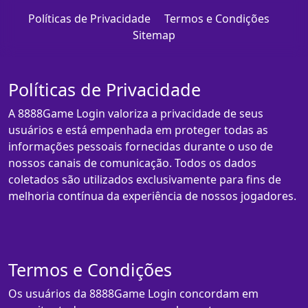
Políticas de Privacidade
Termos e Condições
Sitemap
Políticas de Privacidade
A 8888Game Login valoriza a privacidade de seus
usuários e está empenhada em proteger todas as
informações pessoais fornecidas durante o uso de
nossos canais de comunicação. Todos os dados
coletados são utilizados exclusivamente para fins de
melhoria contínua da experiência de nossos jogadores.
Termos e Condições
Os usuários da 8888Game Login concordam em