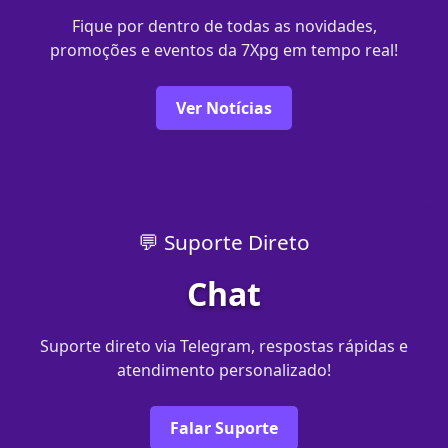
Fique por dentro de todas as novidades,
promoções e eventos da 7Xpg em tempo real!
Ver Notícias
💬 Suporte Direto
Chat
Suporte direto via Telegram, respostas rápidas e
atendimento personalizado!
Falar Suporte