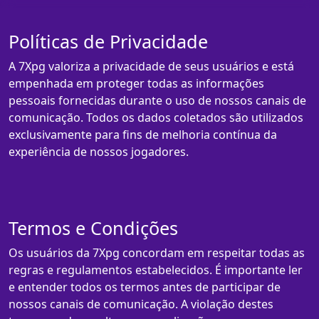
Políticas de Privacidade
A 7Xpg valoriza a privacidade de seus usuários e está
empenhada em proteger todas as informações
pessoais fornecidas durante o uso de nossos canais de
comunicação. Todos os dados coletados são utilizados
exclusivamente para fins de melhoria contínua da
experiência de nossos jogadores.
Termos e Condições
Os usuários da 7Xpg concordam em respeitar todas as
regras e regulamentos estabelecidos. É importante ler
e entender todos os termos antes de participar de
nossos canais de comunicação. A violação destes