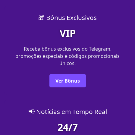
🎁 Bônus Exclusivos
VIP
Receba bônus exclusivos do Telegram,
promoções especiais e códigos promocionais
únicos!
Ver Bônus
📢 Notícias em Tempo Real
24/7