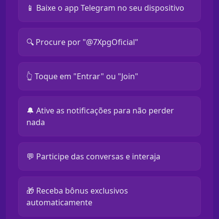
📱 Baixe o app Telegram no seu dispositivo
🔍 Procure por "@7XpgOficial"
👆 Toque em "Entrar" ou "Join"
🔔 Ative as notificações para não perder
nada
💬 Participe das conversas e interaja
🎁 Receba bônus exclusivos
automaticamente