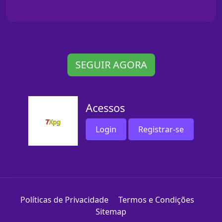
SEGUIR AGORA
Acessos
Login
Registrar-se
Políticas de Privacidade
Termos e Condições
Sitemap