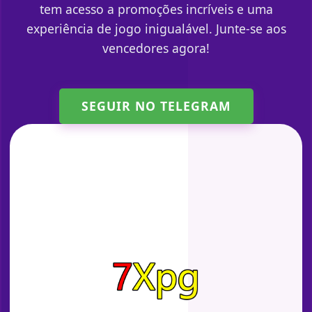
tem acesso a promoções incríveis e uma
experiência de jogo inigualável. Junte-se aos
vencedores agora!
SEGUIR NO TELEGRAM