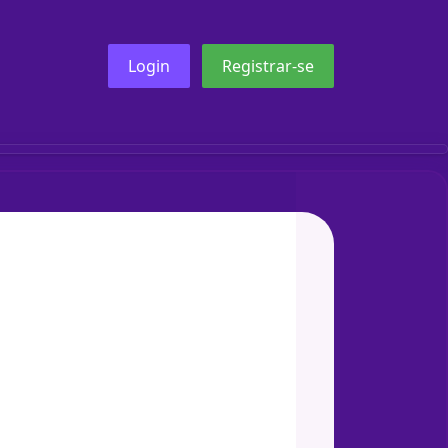
Login
Registrar-se