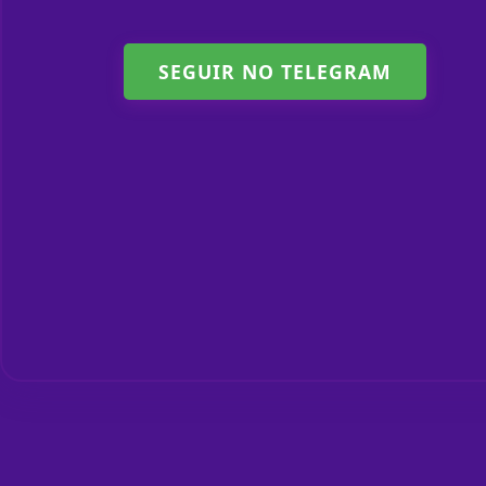
SEGUIR NO TELEGRAM