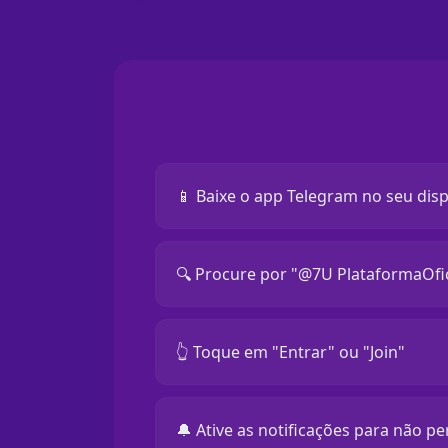
📱 Baixe o app Telegram no seu disp
🔍 Procure por "@7U PlataformaOfic
👆 Toque em "Entrar" ou "Join"
🔔 Ative as notificações para não p