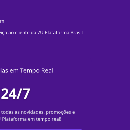
am
ço ao cliente da 7U Plataforma Brasil
cias em Tempo Real
24/7
e todas as novidades, promoções e
U Plataforma em tempo real!