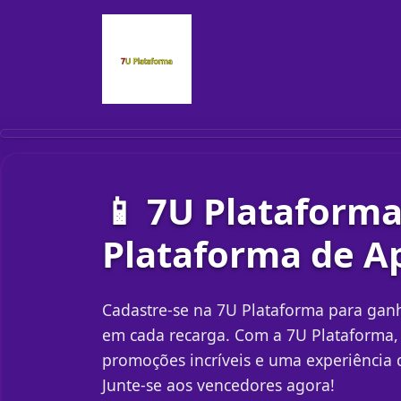
📱 7U Plataform
Plataforma de A
Cadastre-se na 7U Plataforma para gan
em cada recarga. Com a 7U Plataforma,
promoções incríveis e uma experiência d
Junte-se aos vencedores agora!