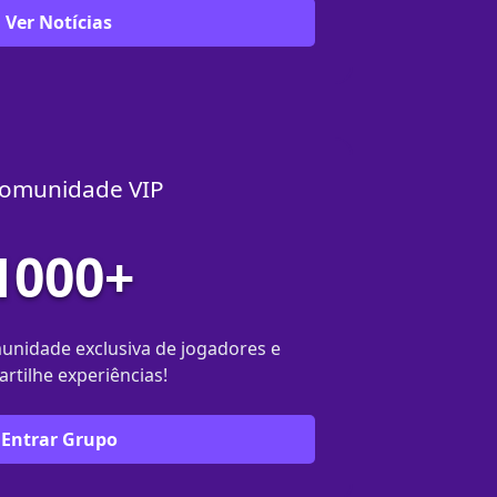
Ver Notícias
Comunidade VIP
1000+
unidade exclusiva de jogadores e
rtilhe experiências!
Entrar Grupo