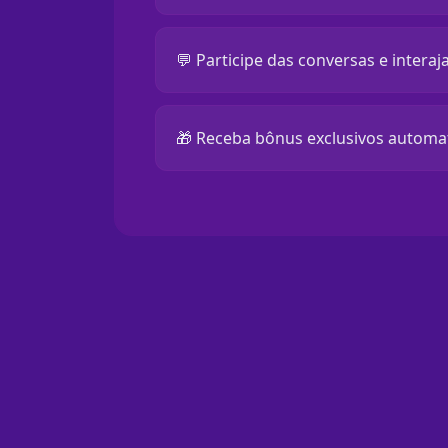
💬 Participe das conversas e interaj
🎁 Receba bônus exclusivos autom