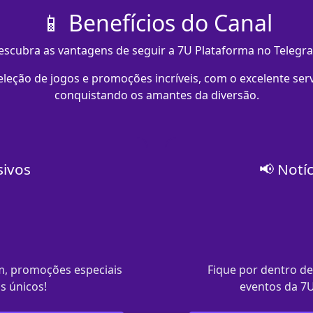
📱 Benefícios do Canal
escubra as vantagens de seguir a 7U Plataforma no Telegr
leção de jogos e promoções incríveis, com o excelente servi
conquistando os amantes da diversão.
sivos
📢 Notí
m, promoções especiais
Fique por dentro d
s únicos!
eventos da 7