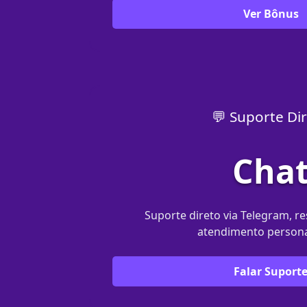
Ver Bônus
💬 Suporte Di
Cha
Suporte direto via Telegram, r
atendimento persona
Falar Suport