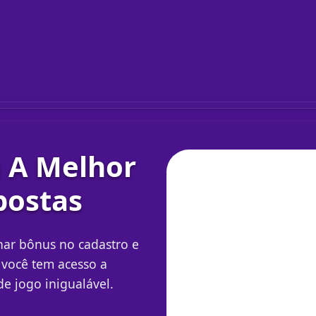
a A Melhor
postas
har bônus no cadastro e
 você tem acesso a
e jogo inigualável.