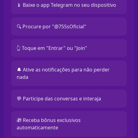
📱 Baixe o app Telegram no seu dispositivo
🔍 Procure por "@7SSsOficial"
👆 Toque em "Entrar" ou "Join"
🔔 Ative as notificações para não perder
nada
💬 Participe das conversas e interaja
🎁 Receba bônus exclusivos
automaticamente