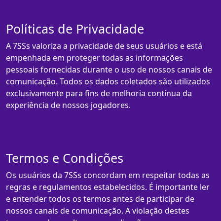
Políticas de Privacidade
A 7SSs valoriza a privacidade de seus usuários e está
empenhada em proteger todas as informações
pessoais fornecidas durante o uso de nossos canais de
comunicação. Todos os dados coletados são utilizados
exclusivamente para fins de melhoria contínua da
experiência de nossos jogadores.
Termos e Condições
Os usuários da 7SSs concordam em respeitar todas as
regras e regulamentos estabelecidos. É importante ler
e entender todos os termos antes de participar de
nossos canais de comunicação. A violação destes