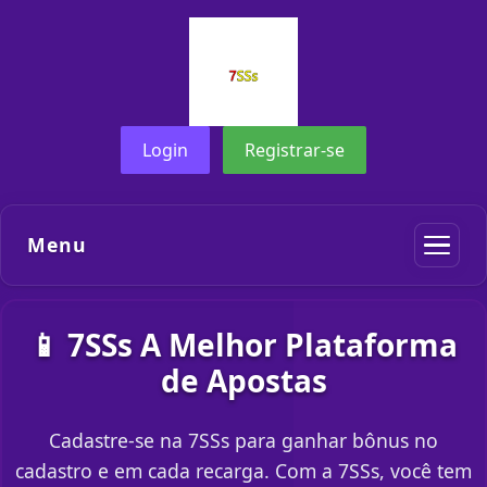
Login
Registrar-se
Menu
📱 7SSs A Melhor Plataforma
de Apostas
Cadastre-se na 7SSs para ganhar bônus no
cadastro e em cada recarga. Com a 7SSs, você tem