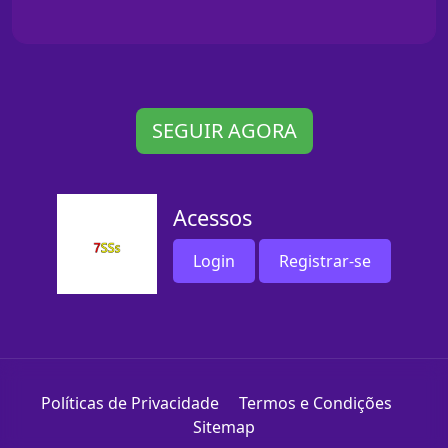
SEGUIR AGORA
Acessos
Login
Registrar-se
Políticas de Privacidade
Termos e Condições
Sitemap