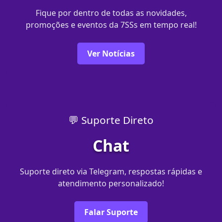
Fique por dentro de todas as novidades,
promoções e eventos da 7SSs em tempo real!
Ver Notícias
💬 Suporte Direto
Chat
Suporte direto via Telegram, respostas rápidas e
atendimento personalizado!
Falar Suporte