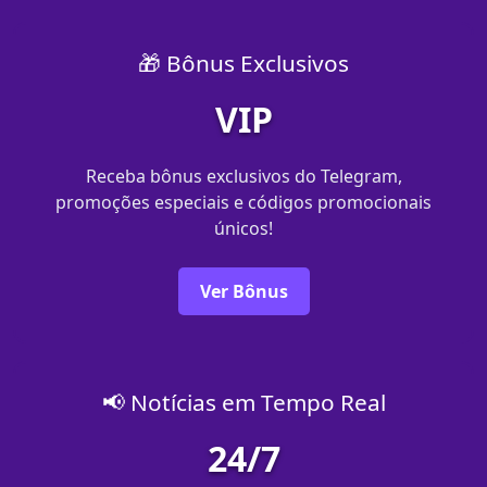
🎁 Bônus Exclusivos
VIP
Receba bônus exclusivos do Telegram,
promoções especiais e códigos promocionais
únicos!
Ver Bônus
📢 Notícias em Tempo Real
24/7