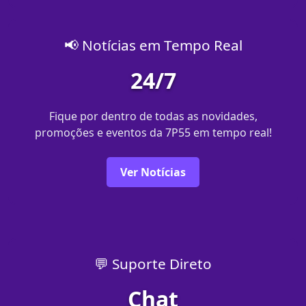
📢 Notícias em Tempo Real
24/7
Fique por dentro de todas as novidades,
promoções e eventos da 7P55 em tempo real!
Ver Notícias
💬 Suporte Direto
Chat