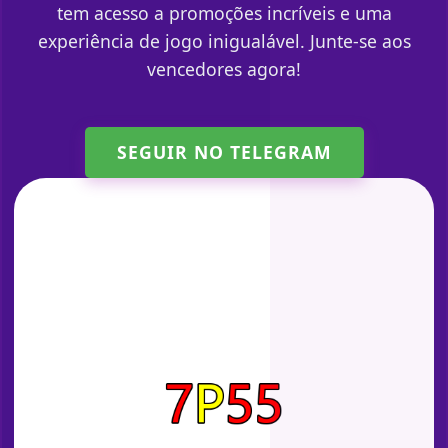
tem acesso a promoções incríveis e uma
experiência de jogo inigualável. Junte-se aos
vencedores agora!
SEGUIR NO TELEGRAM