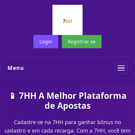
Login
Registrar-se
Menu
📱 7HH A Melhor Plataforma
de Apostas
Cadastre-se na 7HH para ganhar bônus no
cadastro e em cada recarga. Com a 7HH, você tem