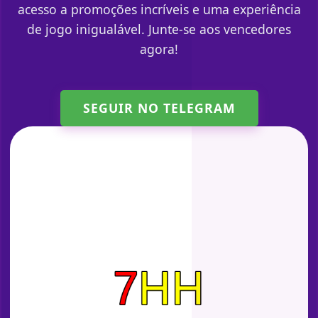
acesso a promoções incríveis e uma experiência
de jogo inigualável. Junte-se aos vencedores
agora!
SEGUIR NO TELEGRAM