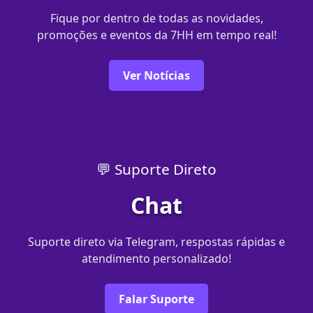
Fique por dentro de todas as novidades,
promoções e eventos da 7HH em tempo real!
Ver Notícias
💬 Suporte Direto
Chat
Suporte direto via Telegram, respostas rápidas e
atendimento personalizado!
Falar Suporte