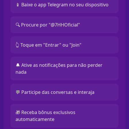
📱 Baixe o app Telegram no seu dispositivo
🔍 Procure por "@7HHOficial"
👆 Toque em "Entrar" ou "Join"
🔔 Ative as notificações para não perder
nada
💬 Participe das conversas e interaja
🎁 Receba bônus exclusivos
automaticamente