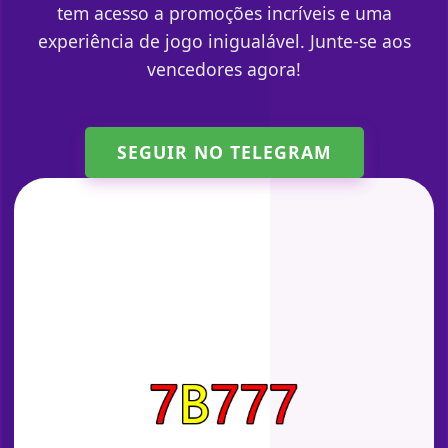
tem acesso a promoções incríveis e uma
experiência de jogo inigualável. Junte-se aos
vencedores agora!
SEGUIR NO TELEGRAM