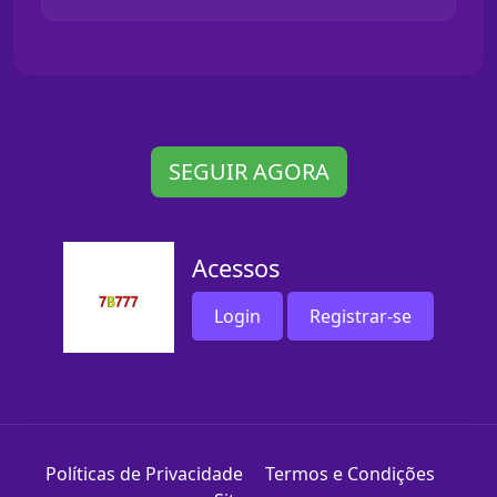
SEGUIR AGORA
Acessos
Login
Registrar-se
Políticas de Privacidade
Termos e Condições