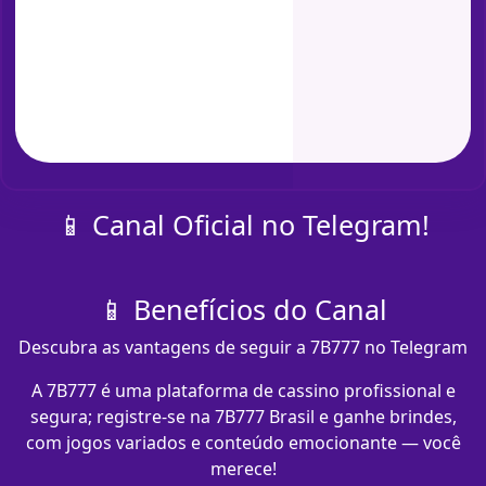
📱 Canal Oficial no Telegram!
📱 Benefícios do Canal
Descubra as vantagens de seguir a 7B777 no Telegram
A 7B777 é uma plataforma de cassino profissional e
segura; registre-se na 7B777 Brasil e ganhe brindes,
com jogos variados e conteúdo emocionante — você
merece!