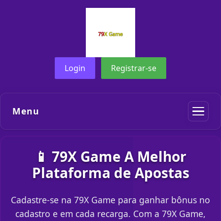
Login
Registrar-se
Menu
📱 79X Game A Melhor
Plataforma de Apostas
Cadastre-se na 79X Game para ganhar bônus no
cadastro e em cada recarga. Com a 79X Game,