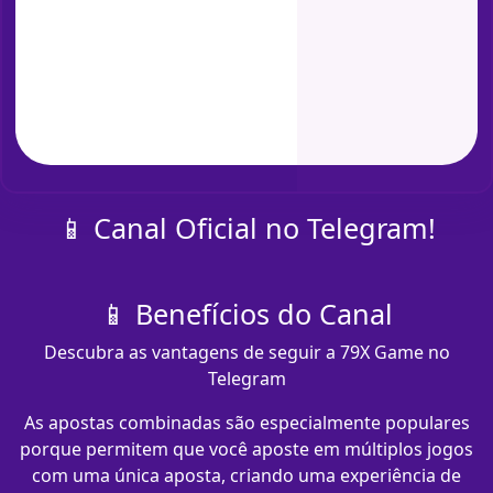
📱 Canal Oficial no Telegram!
📱 Benefícios do Canal
Descubra as vantagens de seguir a 79X Game no
Telegram
As apostas combinadas são especialmente populares
porque permitem que você aposte em múltiplos jogos
com uma única aposta, criando uma experiência de