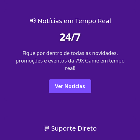
📢 Notícias em Tempo Real
24/7
Fique por dentro de todas as novidades,
promoções e eventos da 79X Game em tempo
real!
Ver Notícias
💬 Suporte Direto