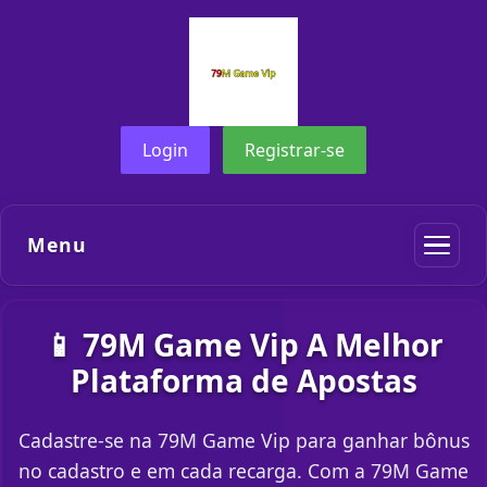
Login
Registrar-se
Menu
📱 79M Game Vip A Melhor
Plataforma de Apostas
Cadastre-se na 79M Game Vip para ganhar bônus
no cadastro e em cada recarga. Com a 79M Game