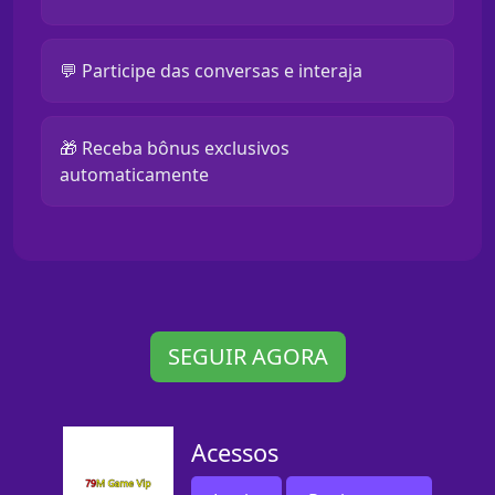
💬 Participe das conversas e interaja
🎁 Receba bônus exclusivos
automaticamente
SEGUIR AGORA
Acessos