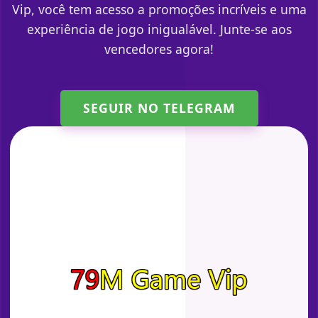
Vip, você tem acesso a promoções incríveis e uma
experiência de jogo inigualável. Junte-se aos
vencedores agora!
SEGUIR NO TELEGRAM