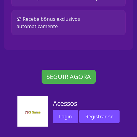
🎁 Receba bônus exclusivos
automaticamente
SEGUIR AGORA
Acessos
Login
Registrar-se