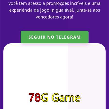
você tem acesso a promoções incríveis e uma
experiência de jogo inigualável. Junte-se aos
vencedores agora!
SEGUIR NO TELEGRAM