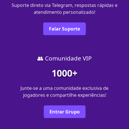
Suporte direto via Telegram, respostas rápidas e
atendimento personalizado!
Falar Suporte
👥 Comunidade VIP
1000+
Junte-se a uma comunidade exclusiva de
jogadores e compartilhe experiências!
Entrar Grupo