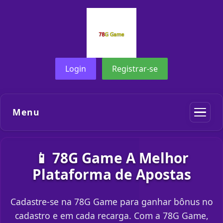
Login
Registrar-se
Menu
📱 78G Game A Melhor
Plataforma de Apostas
Cadastre-se na 78G Game para ganhar bônus no
cadastro e em cada recarga. Com a 78G Game,