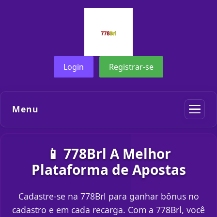
Login
Registrar-se
Menu
📱 778Brl A Melhor
Plataforma de Apostas
Cadastre-se na 778Brl para ganhar bônus no
cadastro e em cada recarga. Com a 778Brl, você