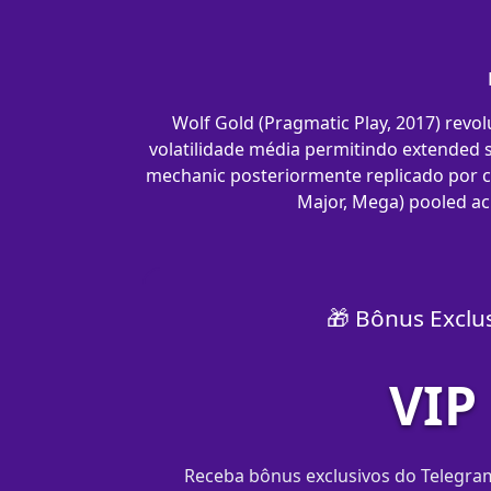
Wolf Gold (Pragmatic Play, 2017) rev
volatilidade média permitindo extended 
mechanic posteriormente replicado por co
Major, Mega) pooled ac
🎁 Bônus Exclu
VIP
Receba bônus exclusivos do Telegra