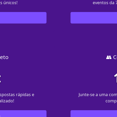
s únicos!
eventos da 
reto
👥 
t
espostas rápidas e
Junte-se a uma com
lizado!
compa
e