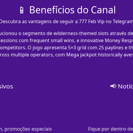
📱 Benefícios do Canal
Descubra as vantagens de seguir a 777 Feb Vip no Telegra
olucionou o segmento de wilderness-themed slots através d
sessions com frequent small wins, e innovative Money Respi
mpetitors. O jogo apresenta 5×3 grid com 25 paylines e thr
ross multiple operators, com Mega jackpot historically aver
sivos
📢 Notí
m, promoções especiais
Fique por dentro d