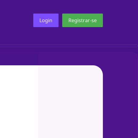
Login
Registrar-se