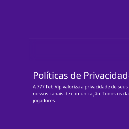
Políticas de Privacida
A 777 Feb Vip valoriza a privacidade de se
nossos canais de comunicação. Todos os dad
jogadores.