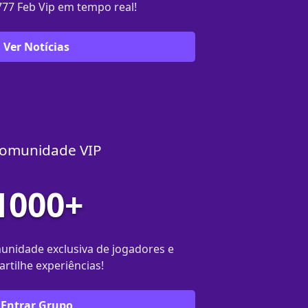
777 Feb Vip em tempo real!
Ver Notícias
Comunidade VIP
1000+
unidade exclusiva de jogadores e
rtilhe experiências!
Entrar Grupo