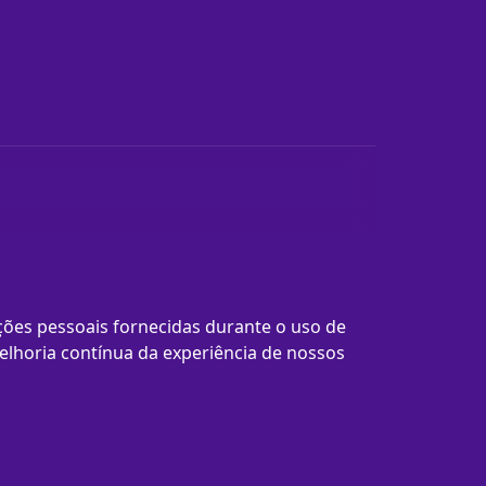
ções pessoais fornecidas durante o uso de
elhoria contínua da experiência de nossos