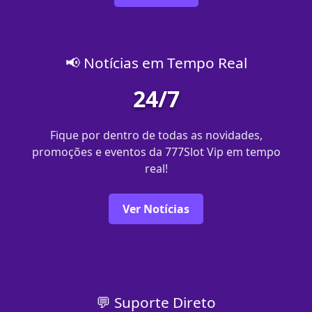
📢 Notícias em Tempo Real
24/7
Fique por dentro de todas as novidades,
promoções e eventos da 777Slot Vip em tempo
real!
Ver Notícias
💬 Suporte Direto