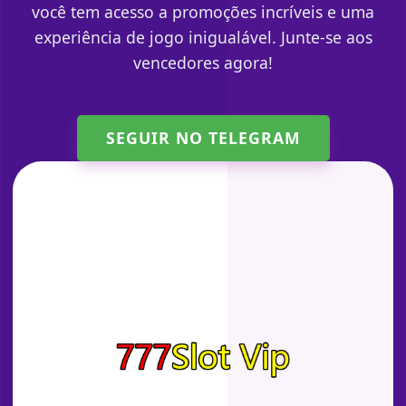
você tem acesso a promoções incríveis e uma
experiência de jogo inigualável. Junte-se aos
vencedores agora!
SEGUIR NO TELEGRAM