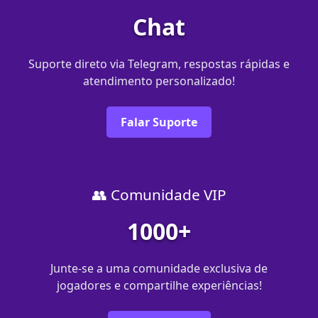
Chat
Suporte direto via Telegram, respostas rápidas e
atendimento personalizado!
Falar Suporte
👥 Comunidade VIP
1000+
Junte-se a uma comunidade exclusiva de
jogadores e compartilhe experiências!