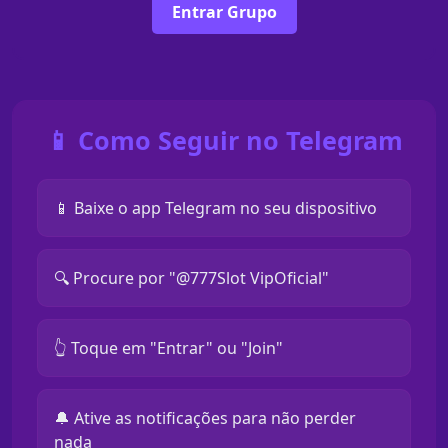
Entrar Grupo
📱 Como Seguir no Telegram
📱 Baixe o app Telegram no seu dispositivo
🔍 Procure por "@777Slot VipOficial"
👆 Toque em "Entrar" ou "Join"
🔔 Ative as notificações para não perder
nada