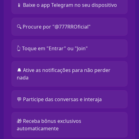
📱 Baixe o app Telegram no seu dispositivo
🔍 Procure por "@777RROficial"
👆 Toque em "Entrar" ou "Join"
🔔 Ative as notificações para não perder
nada
💬 Participe das conversas e interaja
🎁 Receba bônus exclusivos
automaticamente