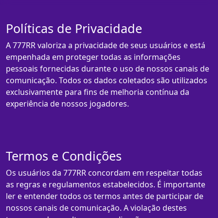
Políticas de Privacidade
A 777RR valoriza a privacidade de seus usuários e está
empenhada em proteger todas as informações
pessoais fornecidas durante o uso de nossos canais de
comunicação. Todos os dados coletados são utilizados
exclusivamente para fins de melhoria contínua da
experiência de nossos jogadores.
Termos e Condições
Os usuários da 777RR concordam em respeitar todas
as regras e regulamentos estabelecidos. É importante
ler e entender todos os termos antes de participar de
nossos canais de comunicação. A violação destes