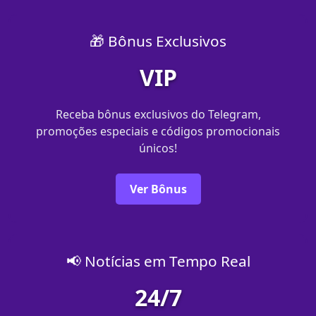
🎁 Bônus Exclusivos
VIP
Receba bônus exclusivos do Telegram,
promoções especiais e códigos promocionais
únicos!
Ver Bônus
📢 Notícias em Tempo Real
24/7