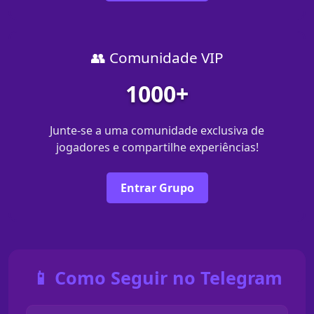
👥 Comunidade VIP
1000+
Junte-se a uma comunidade exclusiva de
jogadores e compartilhe experiências!
Entrar Grupo
📱 Como Seguir no Telegram