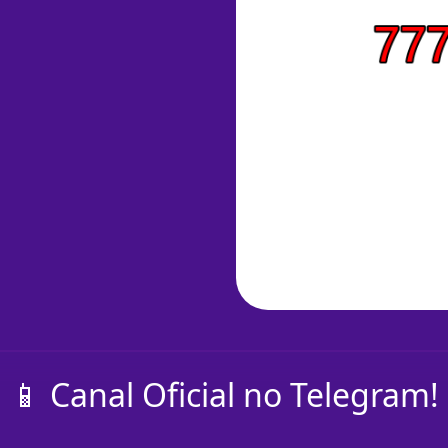
📱 Canal Oficial no Telegram!