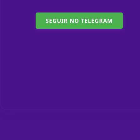
SEGUIR NO TELEGRAM