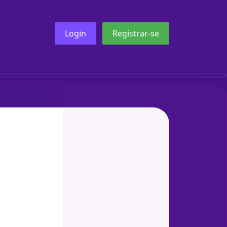
Login
Registrar-se