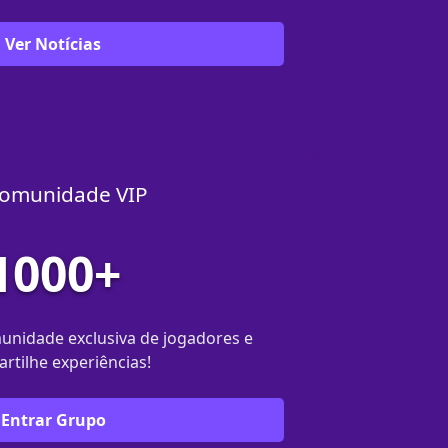
Ver Notícias
Comunidade VIP
1000+
unidade exclusiva de jogadores e
rtilhe experiências!
Entrar Grupo