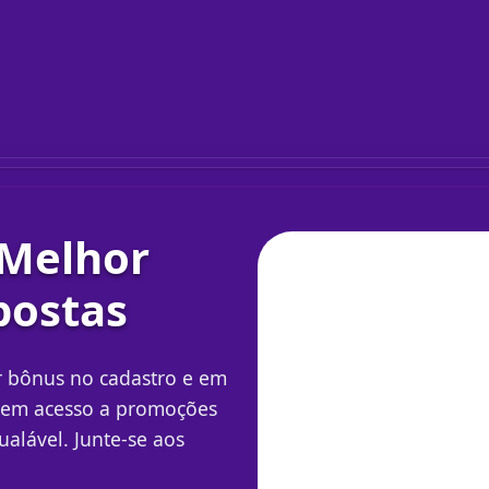
 Melhor
postas
r bônus no cadastro e em
 tem acesso a promoções
ualável. Junte-se aos