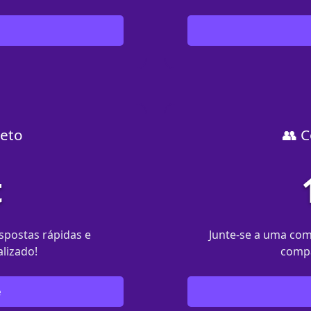
reto
👥 
t
espostas rápidas e
Junte-se a uma com
lizado!
compa
e