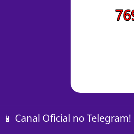
📱 Canal Oficial no Telegram!