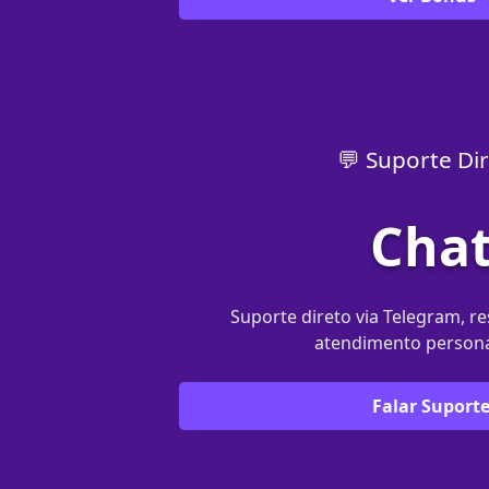
💬 Suporte Di
Cha
Suporte direto via Telegram, r
atendimento persona
Falar Suport