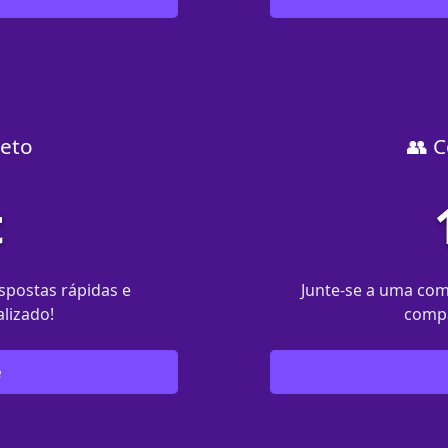
reto
👥 
t
espostas rápidas e
Junte-se a uma com
lizado!
compa
e