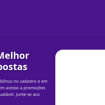
Melhor
postas
 bônus no cadastro e em
tem acesso a promoções
ualável. Junte-se aos