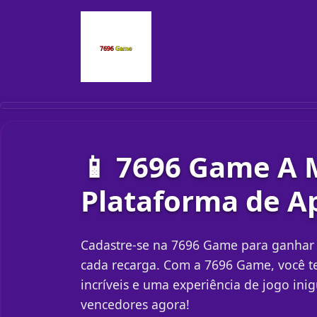
📱 7696 Game A 
Plataforma de A
Cadastre-se na 7696 Game para ganhar
cada recarga. Com a 7696 Game, você 
incríveis e uma experiência de jogo inig
vencedores agora!