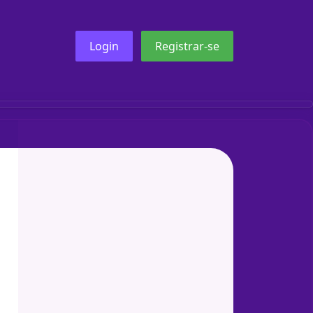
Login
Registrar-se