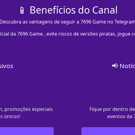
📱 Benefícios do Canal
Descubra as vantagens de seguir a 7696 Game no Telegra
icial da 7696 Game , evite riscos de versões piratas, jogue 
sivos
📢 Notí
m, promoções especiais
Fique por dentro d
s únicos!
eventos da 