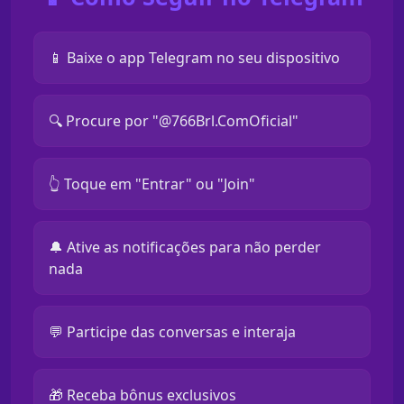
📱 Baixe o app Telegram no seu dispositivo
🔍 Procure por "@766Brl.ComOficial"
👆 Toque em "Entrar" ou "Join"
🔔 Ative as notificações para não perder
nada
💬 Participe das conversas e interaja
🎁 Receba bônus exclusivos