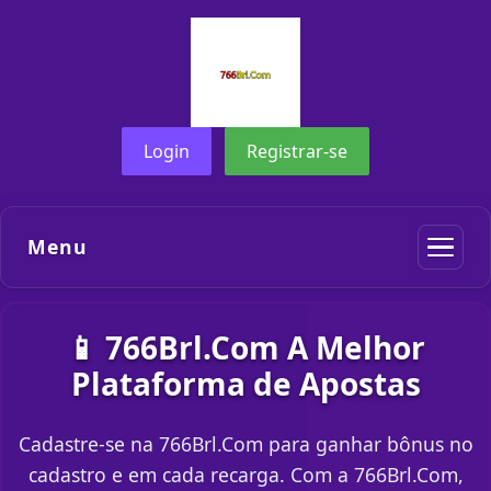
Login
Registrar-se
Menu
📱 766Brl.Com A Melhor
Plataforma de Apostas
Cadastre-se na 766Brl.Com para ganhar bônus no
cadastro e em cada recarga. Com a 766Brl.Com,