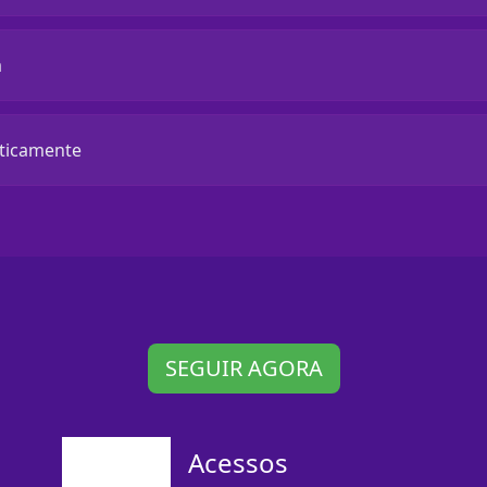
a
aticamente
SEGUIR AGORA
Acessos