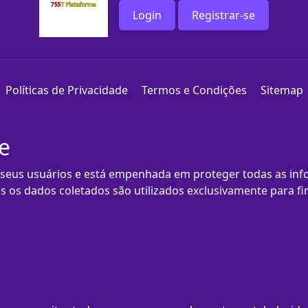
Login
Registrar-se
Políticas de Privacidade
Termos e Condições
Sitemap
de
e seus usuários e está empenhada em proteger todas as in
 os dados coletados são utilizados exclusivamente para fi