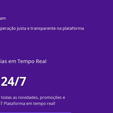
ram
peração justa e transparente na plataforma
cias em Tempo Real
24/7
e todas as novidades, promoções e
5T Plataforma em tempo real!