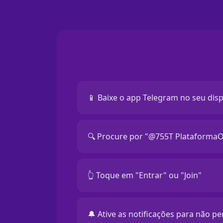
📱 Baixe o app Telegram no seu disp
🔍 Procure por "@755T PlataformaOf
👆 Toque em "Entrar" ou "Join"
🔔 Ative as notificações para não p