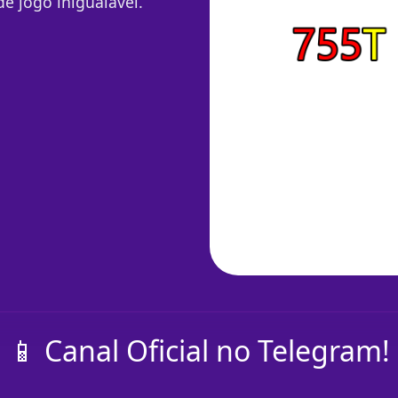
e jogo inigualável.
📱 Canal Oficial no Telegram!