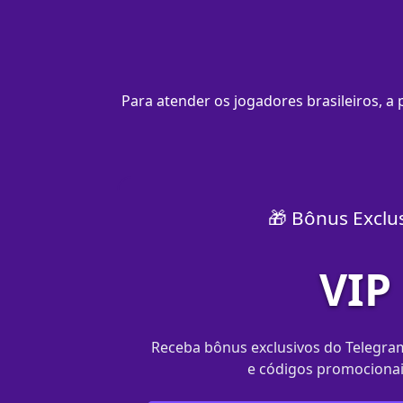
Para atender os jogadores brasileiros, 
🎁 Bônus Exclu
VIP
Receba bônus exclusivos do Telegra
e códigos promocionai