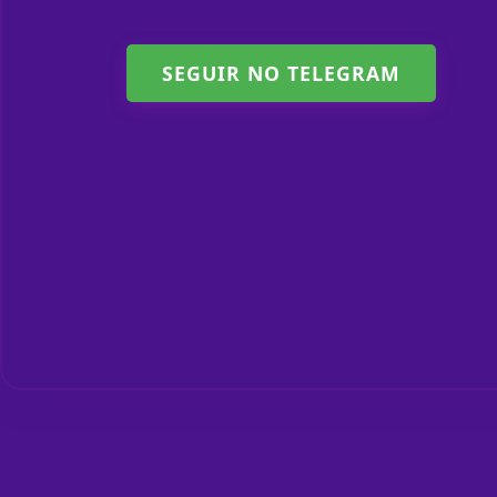
SEGUIR NO TELEGRAM