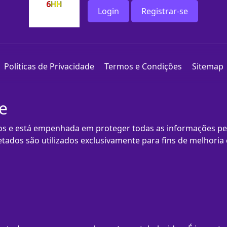
Login
Registrar-se
Políticas de Privacidade
Termos e Condições
Sitemap
de
rios e está empenhada em proteger todas as informações pe
tados são utilizados exclusivamente para fins de melhoria