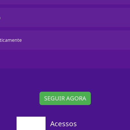
a
aticamente
SEGUIR AGORA
Acessos