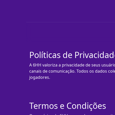
Políticas de Privacida
A 6HH valoriza a privacidade de seus usuá
canais de comunicação. Todos os dados cole
jogadores.
Termos e Condições