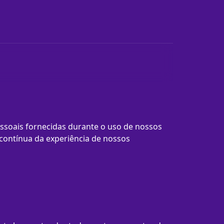
ssoais fornecidas durante o uso de nossos
 contínua da experiência de nossos