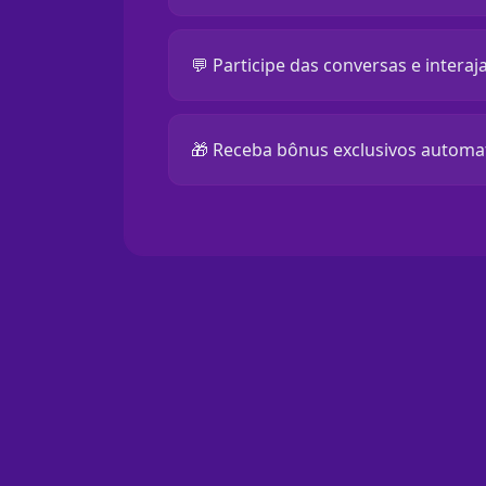
💬 Participe das conversas e interaj
🎁 Receba bônus exclusivos autom