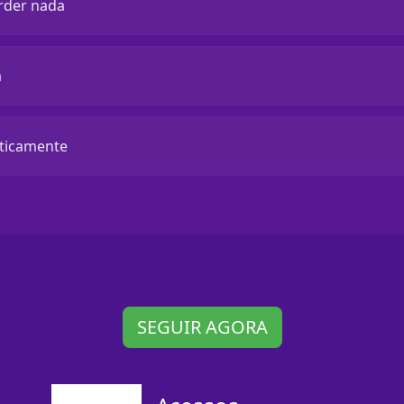
erder nada
a
aticamente
SEGUIR AGORA