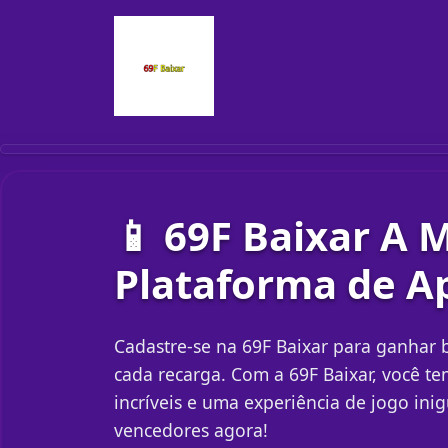
📱 69F Baixar A 
Plataforma de A
Cadastre-se na 69F Baixar para ganhar
cada recarga. Com a 69F Baixar, você t
incríveis e uma experiência de jogo inig
vencedores agora!