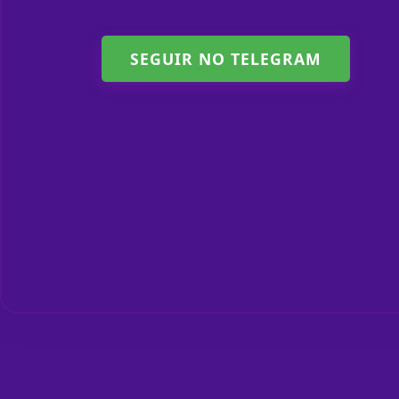
SEGUIR NO TELEGRAM