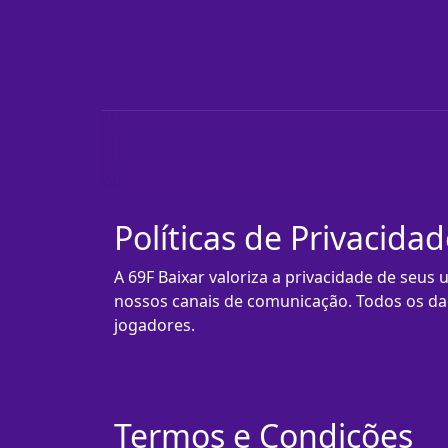
Políticas de Privacida
A 69F Baixar valoriza a privacidade de seu
nossos canais de comunicação. Todos os dad
jogadores.
Termos e Condições