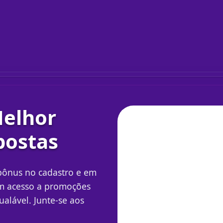
Melhor
postas
 bônus no cadastro e em
em acesso a promoções
ualável. Junte-se aos