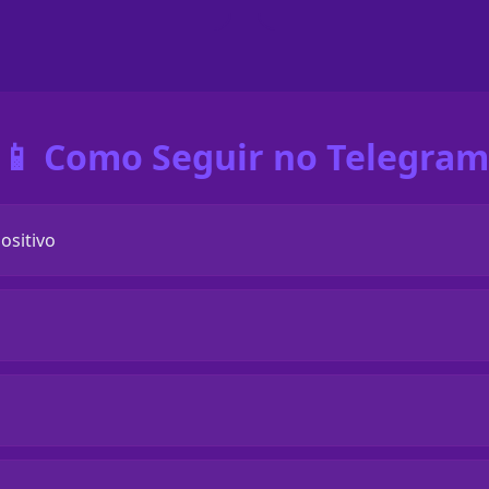
📱 Como Seguir no Telegram
ositivo