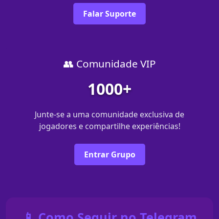
Falar Suporte
👥 Comunidade VIP
1000+
Junte-se a uma comunidade exclusiva de
jogadores e compartilhe experiências!
Entrar Grupo
📱 Como Seguir no Telegram