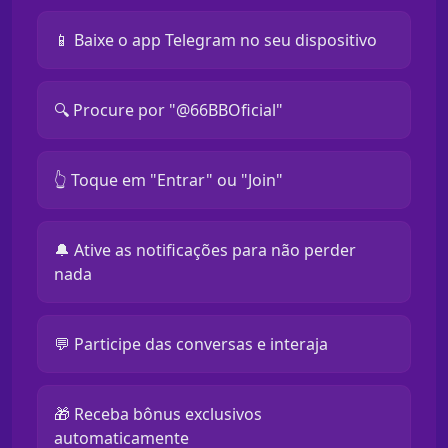
📱 Baixe o app Telegram no seu dispositivo
🔍 Procure por "@66BBOficial"
👆 Toque em "Entrar" ou "Join"
🔔 Ative as notificações para não perder
nada
💬 Participe das conversas e interaja
🎁 Receba bônus exclusivos
automaticamente