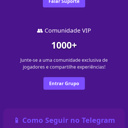
Falar Suporte
👥 Comunidade VIP
1000+
Junte-se a uma comunidade exclusiva de
jogadores e compartilhe experiências!
Entrar Grupo
📱 Como Seguir no Telegram