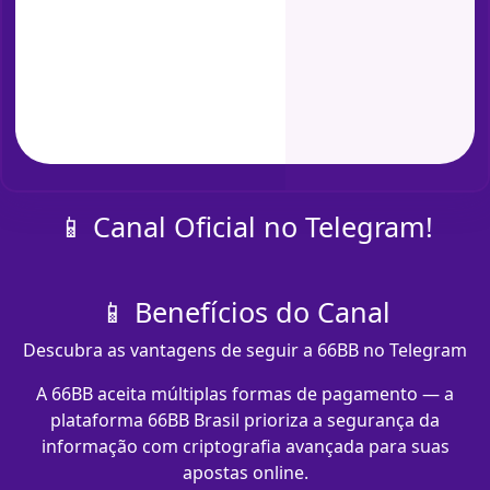
📱 Canal Oficial no Telegram!
📱 Benefícios do Canal
Descubra as vantagens de seguir a 66BB no Telegram
A 66BB aceita múltiplas formas de pagamento — a
plataforma 66BB Brasil prioriza a segurança da
informação com criptografia avançada para suas
apostas online.