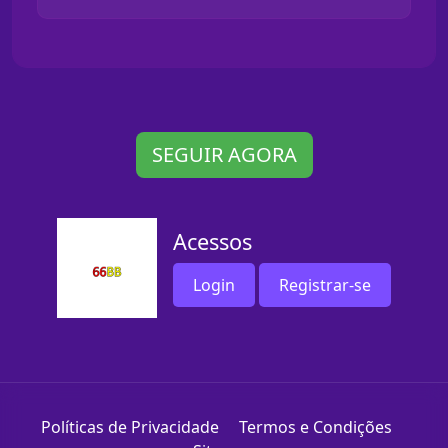
SEGUIR AGORA
Acessos
Login
Registrar-se
Políticas de Privacidade
Termos e Condições