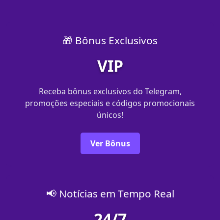
🎁 Bônus Exclusivos
VIP
Receba bônus exclusivos do Telegram,
promoções especiais e códigos promocionais
únicos!
Ver Bônus
📢 Notícias em Tempo Real
24/7