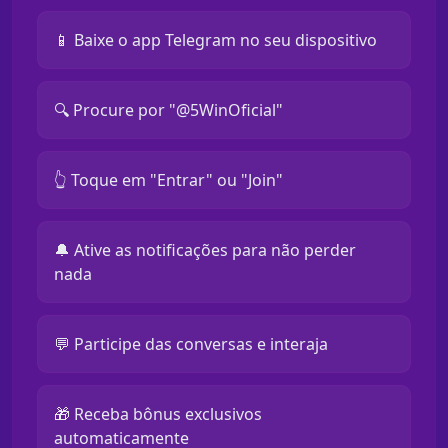
📱 Baixe o app Telegram no seu dispositivo
🔍 Procure por "@5WinOficial"
👆 Toque em "Entrar" ou "Join"
🔔 Ative as notificações para não perder
nada
💬 Participe das conversas e interaja
🎁 Receba bônus exclusivos
automaticamente