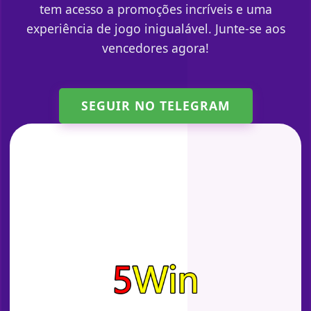
tem acesso a promoções incríveis e uma
experiência de jogo inigualável. Junte-se aos
vencedores agora!
SEGUIR NO TELEGRAM