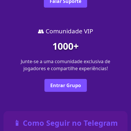
Falar Suporte
👥 Comunidade VIP
1000+
Junte-se a uma comunidade exclusiva de
jogadores e compartilhe experiências!
Entrar Grupo
📱 Como Seguir no Telegram