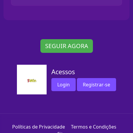
SEGUIR AGORA
Acessos
Login
Registrar-se
Políticas de Privacidade
Termos e Condições