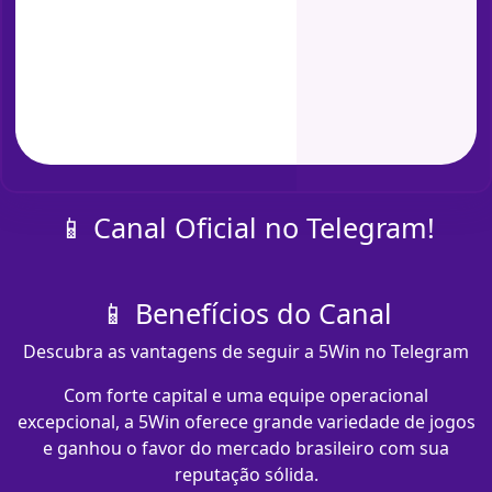
📱 Canal Oficial no Telegram!
📱 Benefícios do Canal
Descubra as vantagens de seguir a 5Win no Telegram
Com forte capital e uma equipe operacional
excepcional, a 5Win oferece grande variedade de jogos
e ganhou o favor do mercado brasileiro com sua
reputação sólida.