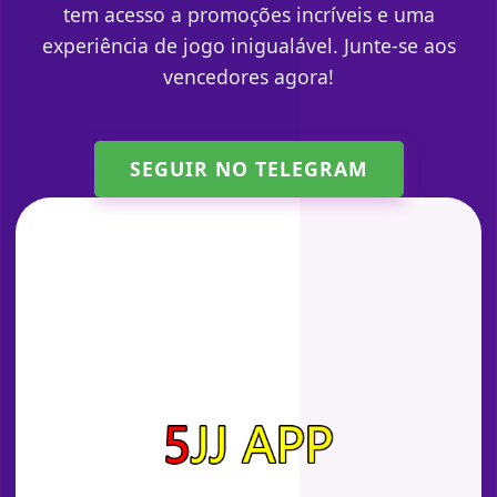
tem acesso a promoções incríveis e uma
experiência de jogo inigualável. Junte-se aos
vencedores agora!
SEGUIR NO TELEGRAM