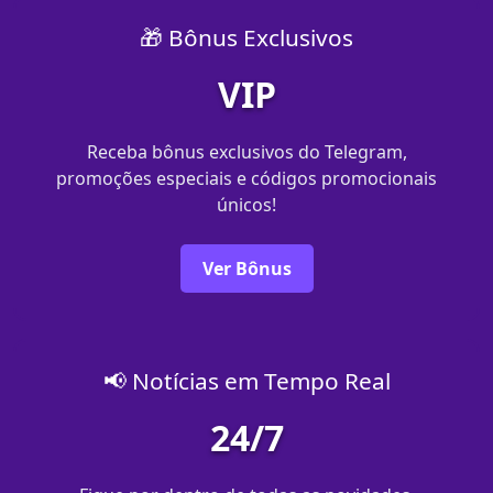
🎁 Bônus Exclusivos
VIP
Receba bônus exclusivos do Telegram,
promoções especiais e códigos promocionais
únicos!
Ver Bônus
📢 Notícias em Tempo Real
24/7