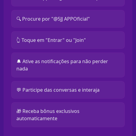
🔍 Procure por "@5JJ APPOficial"
👆 Toque em "Entrar" ou "Join"
🔔 Ative as notificações para não perder
nada
💬 Participe das conversas e interaja
🎁 Receba bônus exclusivos
automaticamente