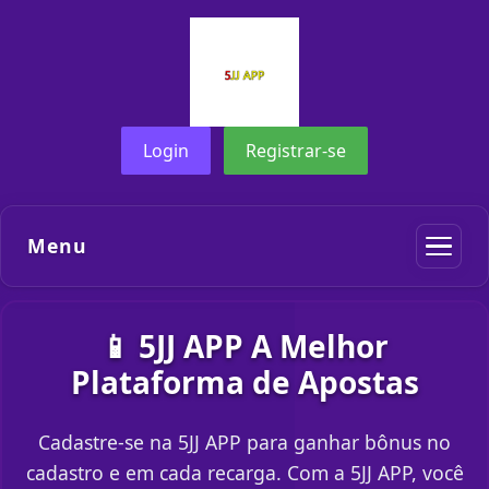
Login
Registrar-se
Menu
📱 5JJ APP A Melhor
Plataforma de Apostas
Cadastre-se na 5JJ APP para ganhar bônus no
cadastro e em cada recarga. Com a 5JJ APP, você