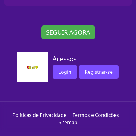
SEGUIR AGORA
Acessos
Login
Registrar-se
Políticas de Privacidade
Termos e Condições
Sitemap