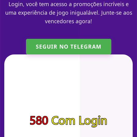
Login, você tem acesso a promoções incríveis e
uma experiência de jogo inigualável. Junte-se aos
vencedores agora!
SEGUIR NO TELEGRAM