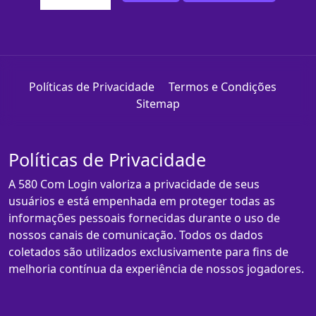
Políticas de Privacidade
Termos e Condições
Sitemap
Políticas de Privacidade
A 580 Com Login valoriza a privacidade de seus
usuários e está empenhada em proteger todas as
informações pessoais fornecidas durante o uso de
nossos canais de comunicação. Todos os dados
coletados são utilizados exclusivamente para fins de
melhoria contínua da experiência de nossos jogadores.