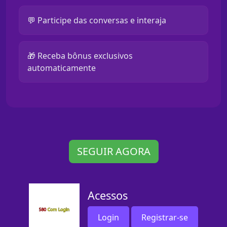
💬 Participe das conversas e interaja
🎁 Receba bônus exclusivos
automaticamente
SEGUIR AGORA
Acessos
Login
Registrar-se