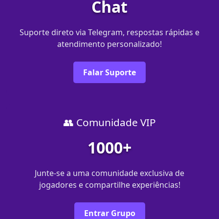
Chat
Suporte direto via Telegram, respostas rápidas e
atendimento personalizado!
Falar Suporte
👥 Comunidade VIP
1000+
Junte-se a uma comunidade exclusiva de
jogadores e compartilhe experiências!
Entrar Grupo