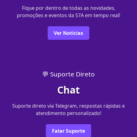
Fique por dentro de todas as novidades,
promoções e eventos da 57A em tempo real!
Ver Notícias
💬 Suporte Direto
Chat
Suporte direto via Telegram, respostas rápidas e
atendimento personalizado!
Falar Suporte