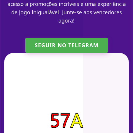
acesso a promoções incríveis e uma experiência
de jogo inigualável. Junte-se aos vencedores
agora!
SEGUIR NO TELEGRAM