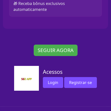
🎁 Receba bônus exclusivos
automaticamente
SEGUIR AGORA
Acessos
Login
Registrar-se