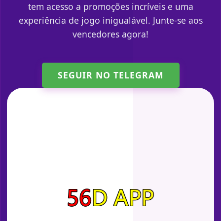
tem acesso a promoções incríveis e uma
experiência de jogo inigualável. Junte-se aos
vencedores agora!
SEGUIR NO TELEGRAM