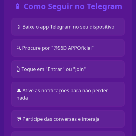
📱 Como Seguir no Telegram
📱 Baixe o app Telegram no seu dispositivo
🔍 Procure por "@56D APPOficial"
👆 Toque em "Entrar" ou "Join"
🔔 Ative as notificações para não perder
nada
💬 Participe das conversas e interaja