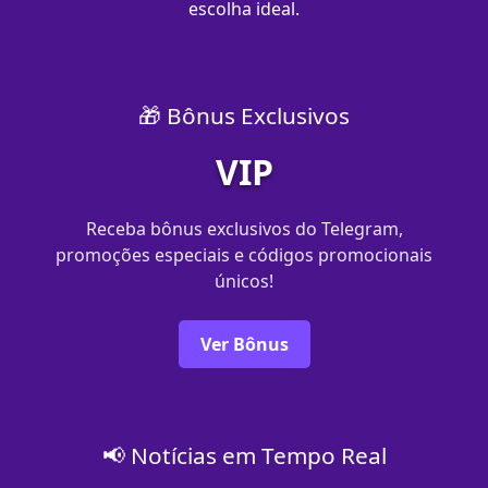
escolha ideal.
🎁 Bônus Exclusivos
VIP
Receba bônus exclusivos do Telegram,
promoções especiais e códigos promocionais
únicos!
Ver Bônus
📢 Notícias em Tempo Real