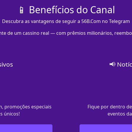
📱 Benefícios do Canal
Descubra as vantagens de seguir a 56B.Com no Telegram
nte de um cassino real — com prêmios milionários, reembol
sivos
📢 Notí
m, promoções especiais
Fique por dentro d
s únicos!
eventos da