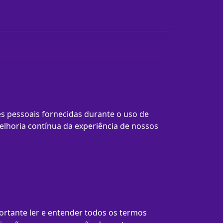
s pessoais fornecidas durante o uso de
elhoria contínua da experiência de nossos
rtante ler e entender todos os termos