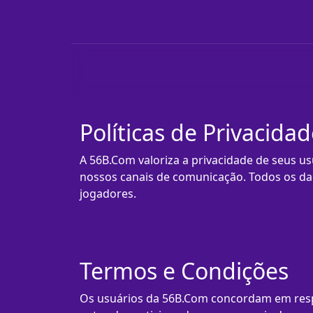
Políticas de Privacida
A 56B.Com valoriza a privacidade de seus u
nossos canais de comunicação. Todos os dad
jogadores.
Termos e Condições
Os usuários da 56B.Com concordam em respe