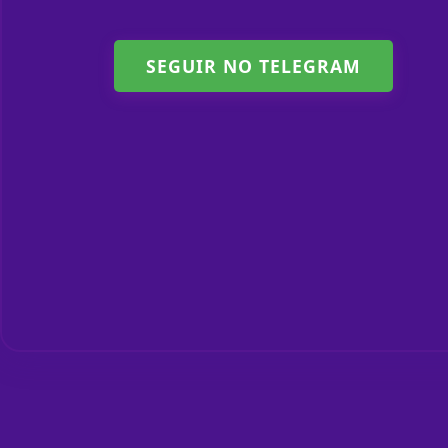
SEGUIR NO TELEGRAM