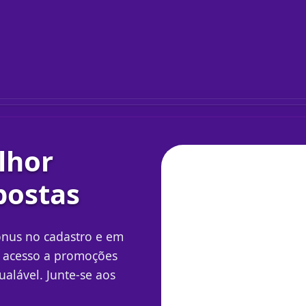
lhor
postas
ônus no cadastro e em
m acesso a promoções
ualável. Junte-se aos