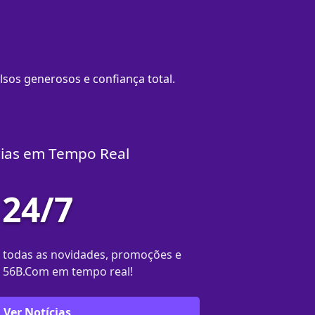
sos generosos e confiança total.
cias em Tempo Real
24/7
e todas as novidades, promoções e
 56B.Com em tempo real!
Ver Notícias