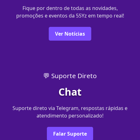
Fique por dentro de todas as novidades,
promoções e eventos da 55Yz em tempo real!
Ver Notícias
💬 Suporte Direto
Chat
Suporte direto via Telegram, respostas rápidas e
atendimento personalizado!
Falar Suporte