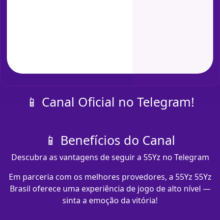
📱 Canal Oficial no Telegram!
📱 Benefícios do Canal
Descubra as vantagens de seguir a 55Yz no Telegram
Em parceria com os melhores provedores, a 55Yz 55Yz
Brasil oferece uma experiência de jogo de alto nível —
sinta a emoção da vitória!