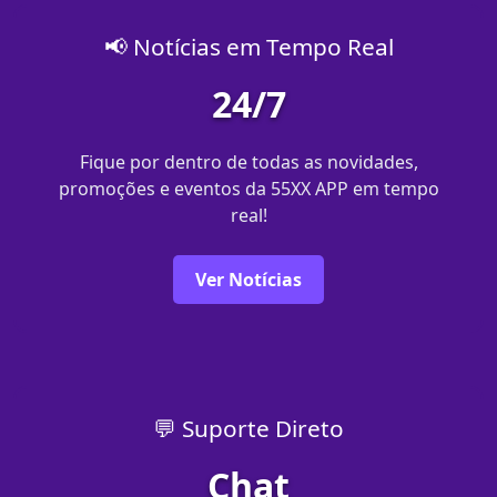
📢 Notícias em Tempo Real
24/7
Fique por dentro de todas as novidades,
promoções e eventos da 55XX APP em tempo
real!
Ver Notícias
💬 Suporte Direto
Chat