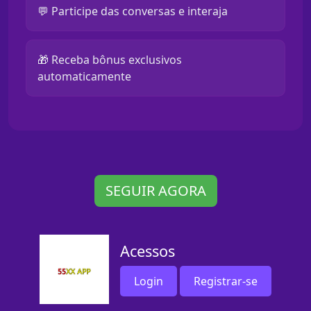
💬 Participe das conversas e interaja
🎁 Receba bônus exclusivos
automaticamente
SEGUIR AGORA
Acessos
Login
Registrar-se