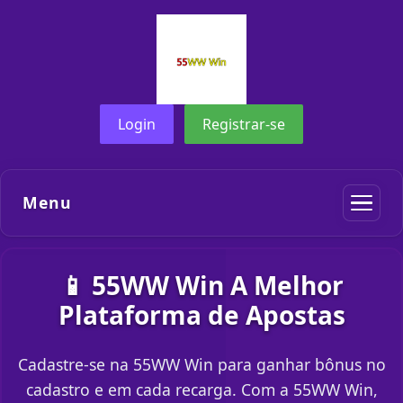
Login
Registrar-se
Menu
📱 55WW Win A Melhor
Plataforma de Apostas
Cadastre-se na 55WW Win para ganhar bônus no
cadastro e em cada recarga. Com a 55WW Win,