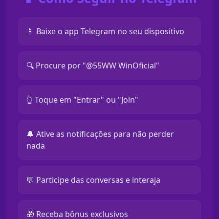
📱 Baixe o app Telegram no seu dispositivo
🔍 Procure por "@55WW WinOficial"
👆 Toque em "Entrar" ou "Join"
🔔 Ative as notificações para não perder
nada
💬 Participe das conversas e interaja
🎁 Receba bônus exclusivos