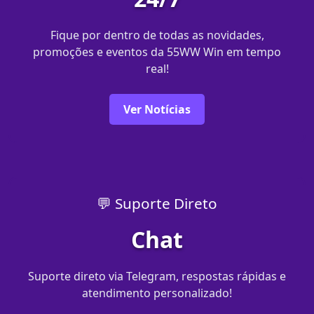
Fique por dentro de todas as novidades,
promoções e eventos da 55WW Win em tempo
real!
Ver Notícias
💬 Suporte Direto
Chat
Suporte direto via Telegram, respostas rápidas e
atendimento personalizado!