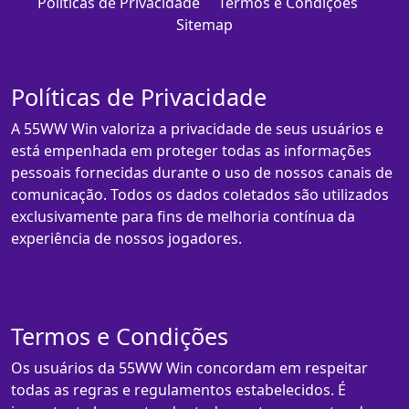
Políticas de Privacidade
Termos e Condições
Sitemap
Políticas de Privacidade
A 55WW Win valoriza a privacidade de seus usuários e
está empenhada em proteger todas as informações
pessoais fornecidas durante o uso de nossos canais de
comunicação. Todos os dados coletados são utilizados
exclusivamente para fins de melhoria contínua da
experiência de nossos jogadores.
Termos e Condições
Os usuários da 55WW Win concordam em respeitar
todas as regras e regulamentos estabelecidos. É