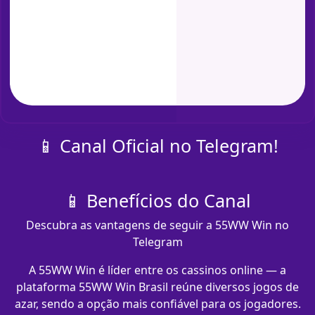
📱 Canal Oficial no Telegram!
📱 Benefícios do Canal
Descubra as vantagens de seguir a 55WW Win no
Telegram
A 55WW Win é líder entre os cassinos online — a
plataforma 55WW Win Brasil reúne diversos jogos de
azar, sendo a opção mais confiável para os jogadores.