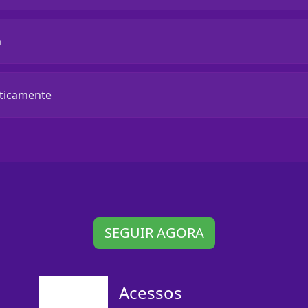
a
aticamente
SEGUIR AGORA
Acessos