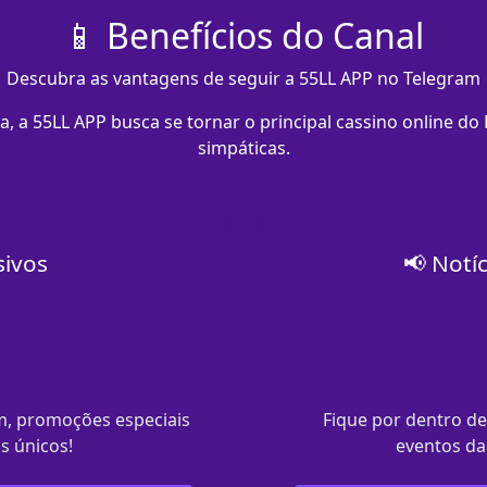
📱 Benefícios do Canal
Descubra as vantagens de seguir a 55LL APP no Telegram
, a 55LL APP busca se tornar o principal cassino online do
simpáticas.
sivos
📢 Notí
m, promoções especiais
Fique por dentro d
s únicos!
eventos da