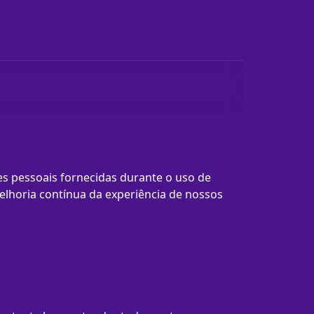
es pessoais fornecidas durante o uso de
elhoria contínua da experiência de nossos