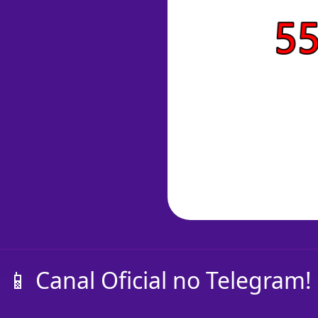
📱 Canal Oficial no Telegram!