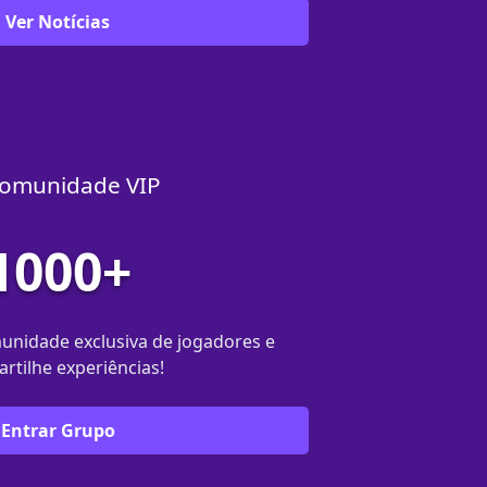
Ver Notícias
Comunidade VIP
1000+
unidade exclusiva de jogadores e
rtilhe experiências!
Entrar Grupo