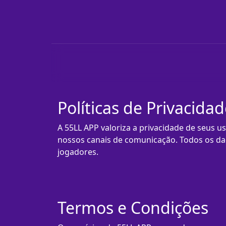
Políticas de Privacida
A 55LL APP valoriza a privacidade de seus 
nossos canais de comunicação. Todos os dad
jogadores.
Termos e Condições