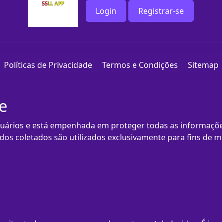
Login
Registrar-se
Políticas de Privacidade
Termos e Condições
Sitemap
de
usuários e está empenhada em proteger todas as informaçõ
os coletados são utilizados exclusivamente para fins de m