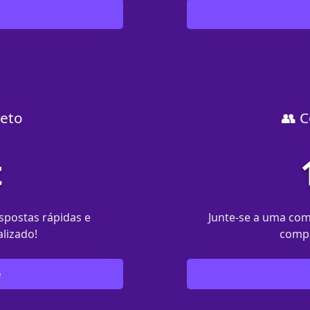
reto
👥 
t
espostas rápidas e
Junte-se a uma com
lizado!
compa
e