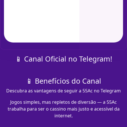
📱 Canal Oficial no Telegram!
📱 Benefícios do Canal
Descubra as vantagens de seguir a 55Ac no Telegram
Jogos simples, mas repletos de diversão — a 55Ac
trabalha para ser o cassino mais justo e acessível da
internet.