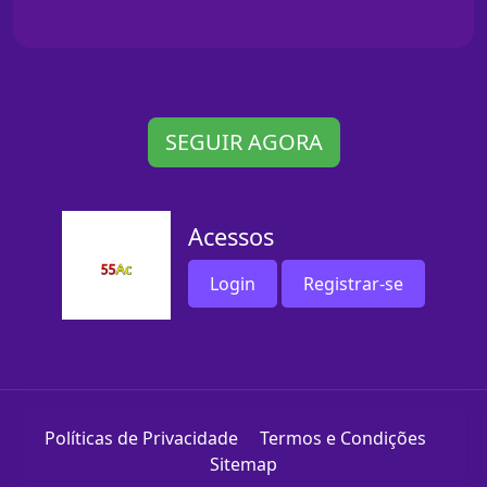
SEGUIR AGORA
Acessos
Login
Registrar-se
Políticas de Privacidade
Termos e Condições
Sitemap