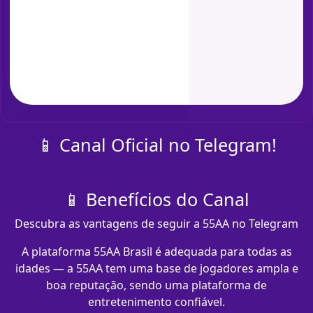
📱 Canal Oficial no Telegram!
📱 Benefícios do Canal
Descubra as vantagens de seguir a 55AA no Telegram
A plataforma 55AA Brasil é adequada para todas as
idades — a 55AA tem uma base de jogadores ampla e
boa reputação, sendo uma plataforma de
entretenimento confiável.