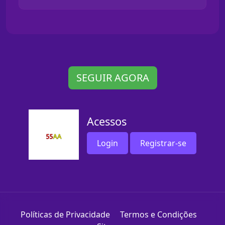
SEGUIR AGORA
Acessos
Login
Registrar-se
Políticas de Privacidade
Termos e Condições