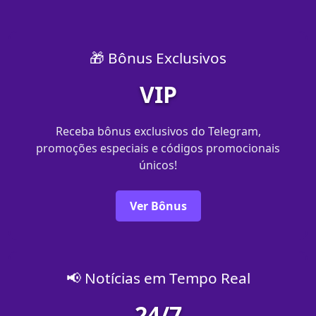
🎁 Bônus Exclusivos
VIP
Receba bônus exclusivos do Telegram,
promoções especiais e códigos promocionais
únicos!
Ver Bônus
📢 Notícias em Tempo Real
24/7