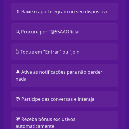
📱 Baixe o app Telegram no seu dispositivo
🔍 Procure por "@55AAOficial"
👆 Toque em "Entrar" ou "Join"
🔔 Ative as notificações para não perder
nada
💬 Participe das conversas e interaja
🎁 Receba bônus exclusivos
automaticamente