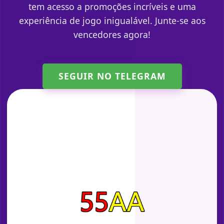
tem acesso a promoções incríveis e uma
experiência de jogo inigualável. Junte-se aos
vencedores agora!
SEGUIR NO TELEGRAM