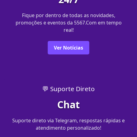
Fique por dentro de todas as novidades,
promoções e eventos da 5567.Com em tempo
real!
Ver Notícias
💬 Suporte Direto
Chat
Suporte direto via Telegram, respostas rápidas e
atendimento personalizado!