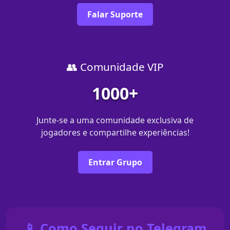
Falar Suporte
👥 Comunidade VIP
1000+
Junte-se a uma comunidade exclusiva de
jogadores e compartilhe experiências!
Entrar Grupo
📱 Como Seguir no Telegram