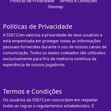
Políticas de Privacidade
Termos e Condições
Sitemap
Políticas de Privacidade
A 5567.Com valoriza a privacidade de seus usuários e
está empenhada em proteger todas as informações
pessoais fornecidas durante o uso de nossos canais de
comunicação. Todos os dados coletados são utilizados
exclusivamente para fins de melhoria contínua da
experiência de nossos jogadores.
Termos e Condições
Os usuários da 5567.Com concordam em respeitar
todas as regras e regulamentos estabelecidos. É