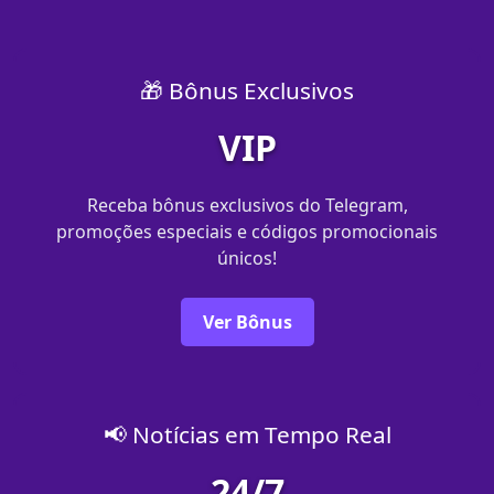
🎁 Bônus Exclusivos
VIP
Receba bônus exclusivos do Telegram,
promoções especiais e códigos promocionais
únicos!
Ver Bônus
📢 Notícias em Tempo Real
24/7