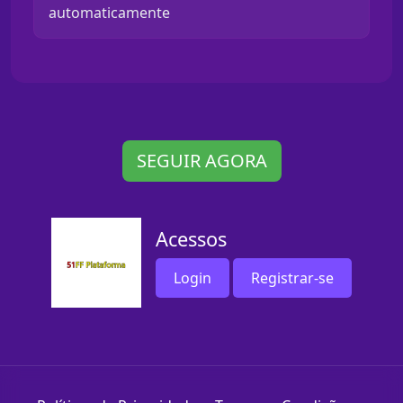
automaticamente
SEGUIR AGORA
Acessos
Login
Registrar-se