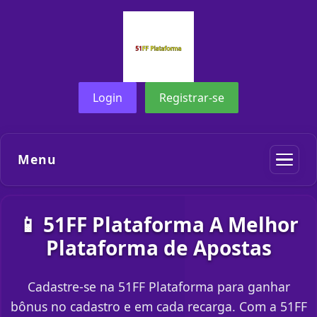
Login
Registrar-se
Menu
📱 51FF Plataforma A Melhor
Plataforma de Apostas
Cadastre-se na 51FF Plataforma para ganhar
bônus no cadastro e em cada recarga. Com a 51FF