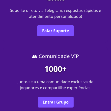
Suporte direto via Telegram, respostas rápidas e
atendimento personalizado!
Falar Suporte
👥 Comunidade VIP
1000+
Junte-se a uma comunidade exclusiva de
jogadores e compartilhe experiências!
Entrar Grupo