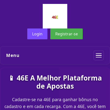
Login
Registrar-se
Menu
📱 46E A Melhor Plataforma
de Apostas
Cadastre-se na 46E para ganhar bônus no
cadastro e em cada recarga. Com a 46E, você tem