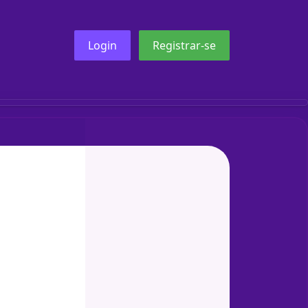
Login
Registrar-se