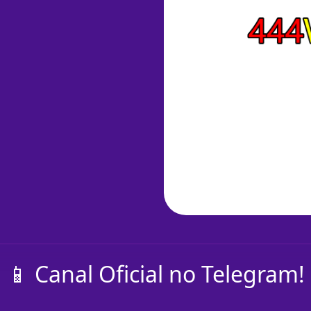
📱 Canal Oficial no Telegram!