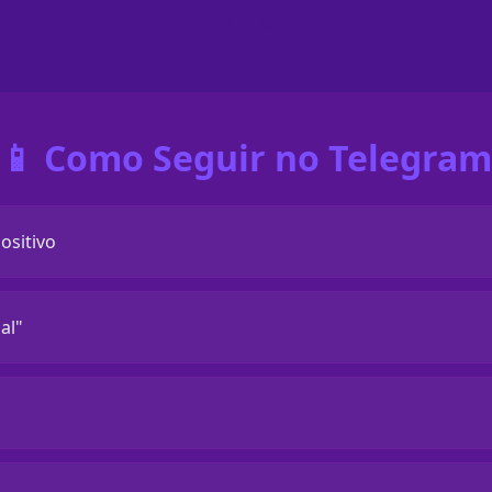
📱 Como Seguir no Telegram
ositivo
al"