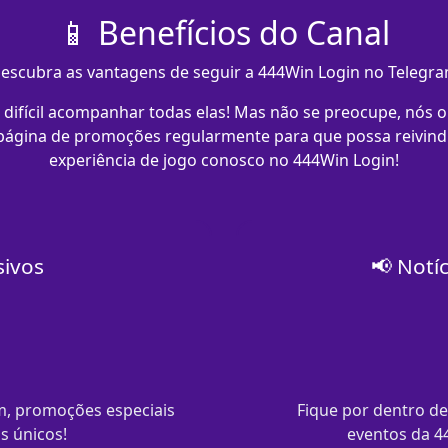
📱 Benefícios do Canal
escubra as vantagens de seguir a 444Win Login no Telegr
difícil acompanhar todas elas! Mas não se preocupe, nós
a página de promoções regularmente para que possa reivind
experiência de jogo conosco no 444Win Login!
sivos
📢 Notí
m, promoções especiais
Fique por dentro d
s únicos!
eventos da 4