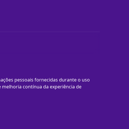
mações pessoais fornecidas durante o uso
e melhoria contínua da experiência de