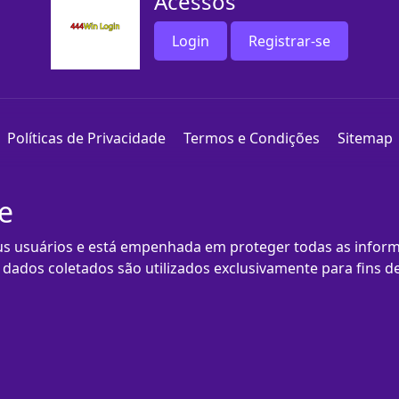
Acessos
Login
Registrar-se
Políticas de Privacidade
Termos e Condições
Sitemap
de
eus usuários e está empenhada em proteger todas as infor
dados coletados são utilizados exclusivamente para fins d