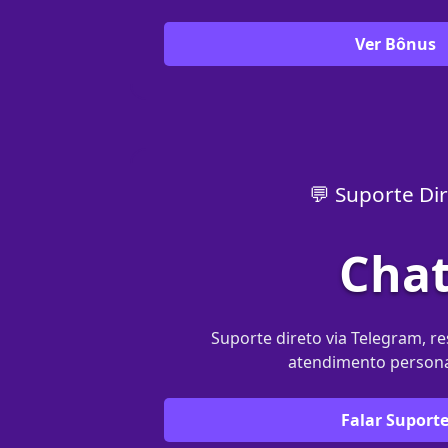
Ver Bônus
💬 Suporte Di
Cha
Suporte direto via Telegram, r
atendimento persona
Falar Suport