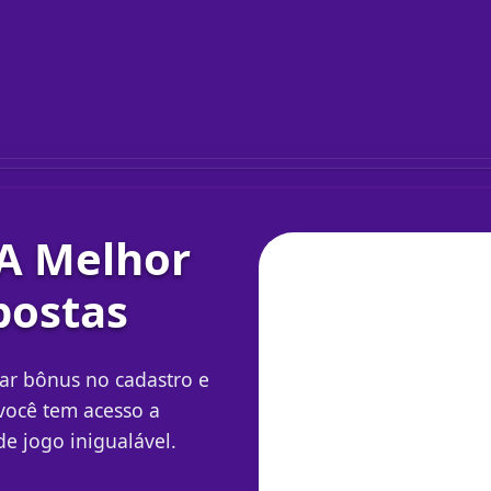
 A Melhor
postas
ar bônus no cadastro e
você tem acesso a
e jogo inigualável.