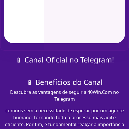
📱 Canal Oficial no Telegram!
📱 Benefícios do Canal
Descubra as vantagens de seguir a 40Win.Com no
Telegram
comuns sem a necessidade de esperar por um agente
humano, tornando todo o processo mais ágil e
eficiente. Por fim, é fundamental realçar a importância