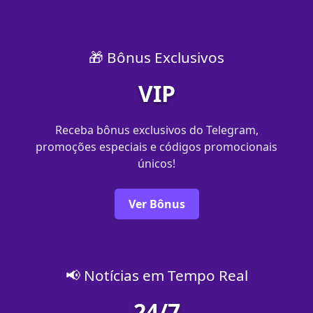
🎁 Bônus Exclusivos
VIP
Receba bônus exclusivos do Telegram,
promoções especiais e códigos promocionais
únicos!
Ver Bônus
📢 Notícias em Tempo Real
24/7