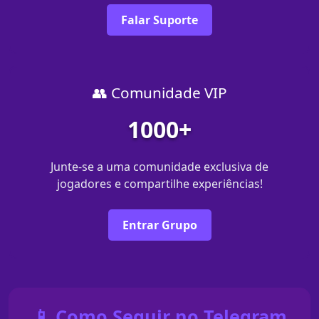
Falar Suporte
👥 Comunidade VIP
1000+
Junte-se a uma comunidade exclusiva de
jogadores e compartilhe experiências!
Entrar Grupo
📱 Como Seguir no Telegram