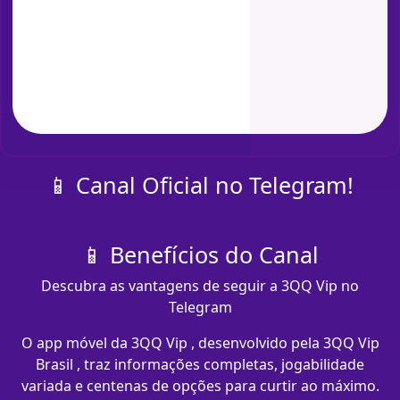
📱 Canal Oficial no Telegram!
📱 Benefícios do Canal
Descubra as vantagens de seguir a 3QQ Vip no
Telegram
O app móvel da 3QQ Vip , desenvolvido pela 3QQ Vip
Brasil , traz informações completas, jogabilidade
variada e centenas de opções para curtir ao máximo.