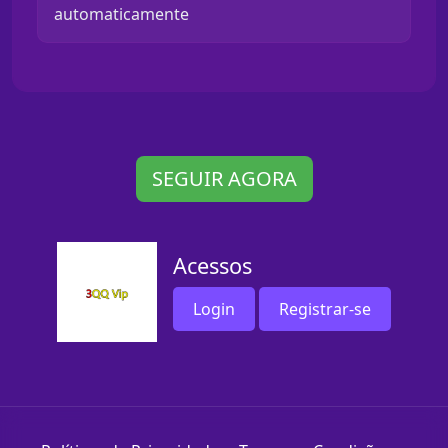
automaticamente
SEGUIR AGORA
Acessos
Login
Registrar-se