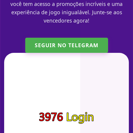
você tem acesso a promoções incríveis e uma
experiência de jogo inigualável. Junte-se aos
vencedores agora!
SEGUIR NO TELEGRAM