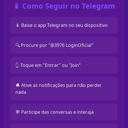
📱 Como Seguir no Telegram
📱 Baixe o app Telegram no seu dispositivo
🔍 Procure por "@3976 LoginOficial"
👆 Toque em "Entrar" ou "Join"
🔔 Ative as notificações para não perder
nada
💬 Participe das conversas e interaja