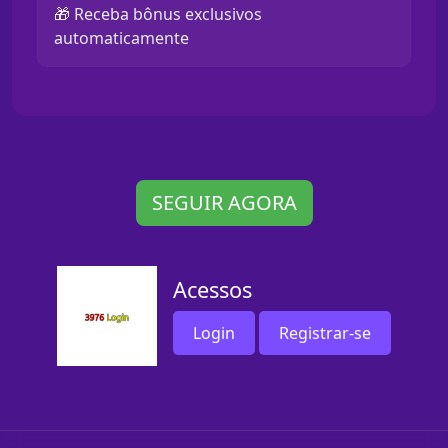
🎁 Receba bônus exclusivos
automaticamente
SEGUIR AGORA
Acessos
Login
Registrar-se