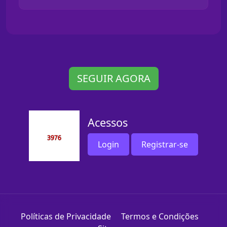
SEGUIR AGORA
Acessos
Login
Registrar-se
Políticas de Privacidade
Termos e Condições