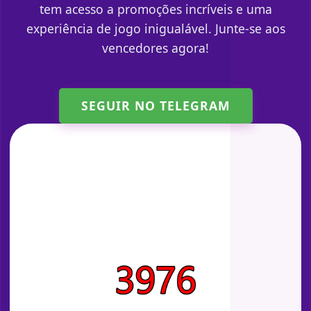
tem acesso a promoções incríveis e uma
experiência de jogo inigualável. Junte-se aos
vencedores agora!
SEGUIR NO TELEGRAM