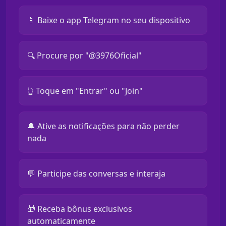
📱 Baixe o app Telegram no seu dispositivo
🔍 Procure por "@3976Oficial"
👆 Toque em "Entrar" ou "Join"
🔔 Ative as notificações para não perder
nada
💬 Participe das conversas e interaja
🎁 Receba bônus exclusivos
automaticamente