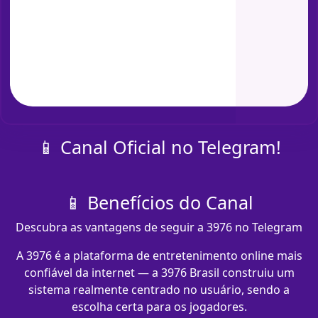
📱 Canal Oficial no Telegram!
📱 Benefícios do Canal
Descubra as vantagens de seguir a 3976 no Telegram
A 3976 é a plataforma de entretenimento online mais
confiável da internet — a 3976 Brasil construiu um
sistema realmente centrado no usuário, sendo a
escolha certa para os jogadores.