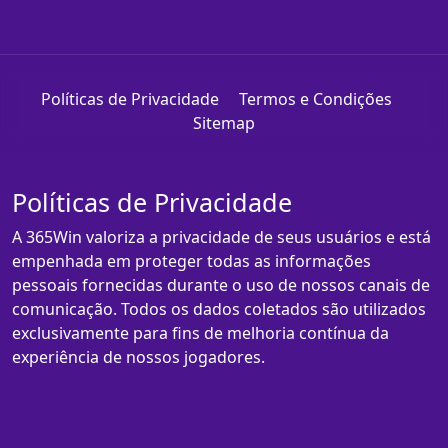
Políticas de Privacidade
Termos e Condições
Sitemap
Políticas de Privacidade
A 365Win valoriza a privacidade de seus usuários e está
empenhada em proteger todas as informações
pessoais fornecidas durante o uso de nossos canais de
comunicação. Todos os dados coletados são utilizados
exclusivamente para fins de melhoria contínua da
experiência de nossos jogadores.