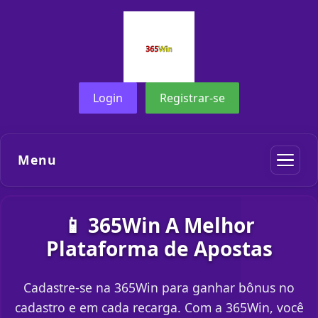
Login
Registrar-se
Menu
📱 365Win A Melhor
Plataforma de Apostas
Cadastre-se na 365Win para ganhar bônus no
cadastro e em cada recarga. Com a 365Win, você