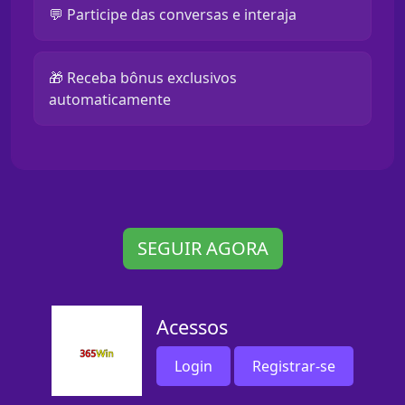
💬 Participe das conversas e interaja
🎁 Receba bônus exclusivos
automaticamente
SEGUIR AGORA
Acessos
Login
Registrar-se