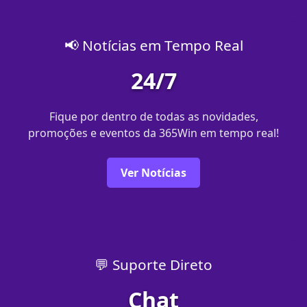
📢 Notícias em Tempo Real
24/7
Fique por dentro de todas as novidades,
promoções e eventos da 365Win em tempo real!
Ver Notícias
💬 Suporte Direto
Chat