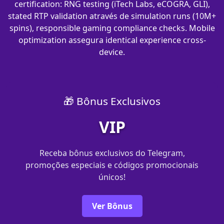
certification: RNG testing (iTech Labs, eCOGRA, GLI),
stated RTP validation através de simulation runs (10M+
spins), responsible gaming compliance checks. Mobile
optimization assegura identical experience cross-
device.
🎁 Bônus Exclusivos
VIP
Receba bônus exclusivos do Telegram,
promoções especiais e códigos promocionais
únicos!
Ver Bônus