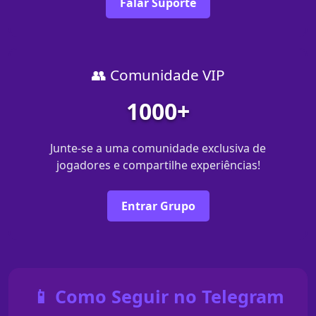
Falar Suporte
👥 Comunidade VIP
1000+
Junte-se a uma comunidade exclusiva de
jogadores e compartilhe experiências!
Entrar Grupo
📱 Como Seguir no Telegram