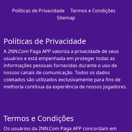
Políticas de Privacidade
Termos e Condições
Sitemap
Políticas de Privacidade
A 2NN.Com Paga APP valoriza a privacidade de seus
usuários e está empenhada em proteger todas as
informações pessoais fornecidas durante o uso de
nossos canais de comunicação. Todos os dados
coletados são utilizados exclusivamente para fins de
melhoria contínua da experiência de nossos jogadores.
Termos e Condições
Os usuários da 2NN.Com Paga APP concordam em