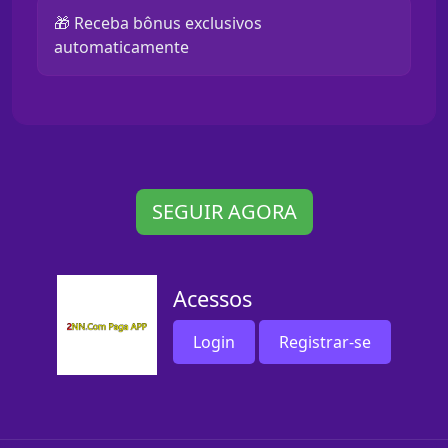
🎁 Receba bônus exclusivos
automaticamente
SEGUIR AGORA
Acessos
Login
Registrar-se