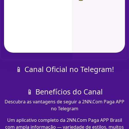
📱 Canal Oficial no Telegram!
📱 Benefícios do Canal
Descubra as vantagens de seguir a 2NN.Com Paga APP
no Telegram
Um aplicativo completo da 2NN.Com Paga APP Brasil
com ampla informação — variedade de estilos, muitos