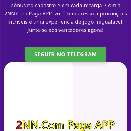
bônus no cadastro e em cada recarga. Com a
2NN.Com Paga APP, você tem acesso a promoções
incríveis e uma experiência de jogo inigualável.
Junte-se aos vencedores agora!
SEGUIR NO TELEGRAM