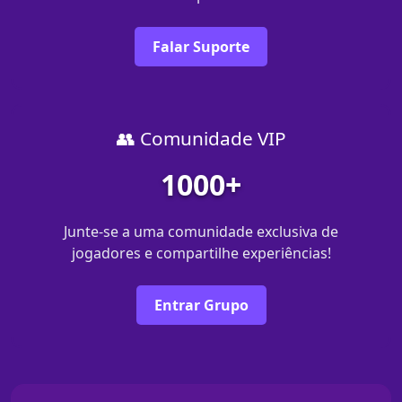
Falar Suporte
👥 Comunidade VIP
1000+
Junte-se a uma comunidade exclusiva de
jogadores e compartilhe experiências!
Entrar Grupo