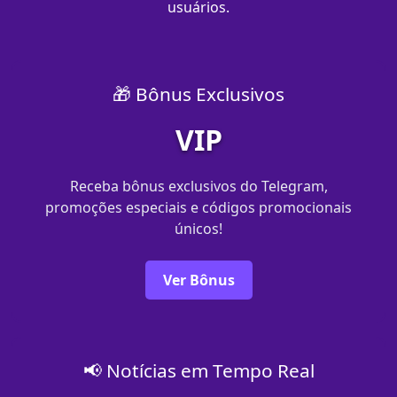
usuários.
🎁 Bônus Exclusivos
VIP
Receba bônus exclusivos do Telegram,
promoções especiais e códigos promocionais
únicos!
Ver Bônus
📢 Notícias em Tempo Real