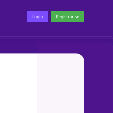
Login
Registrar-se