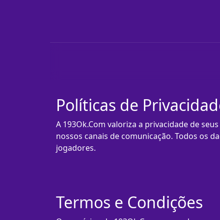
Políticas de Privacida
A 193Ok.Com valoriza a privacidade de seu
nossos canais de comunicação. Todos os dad
jogadores.
Termos e Condições