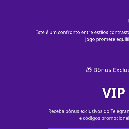
Este é um confronto entre estilos contrastan
jogo promete equilí
🎁 Bônus Exclu
VIP
Receba bônus exclusivos do Telegra
e códigos promocionai